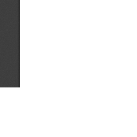
(C) 2017 CTB - KANTL | Koninklijke Academie voor Nederlandse Taal en Letteren
gstraat 18 | b-9000 Gent | Belgium | E
ctb@kantl.be
| T +32 (0)9 265 93 50 | F +32 (0)9 265 93 
Op dit werk is een
Creative Commons 'Naamsvermelding-Gelijk delen' Licentie
van toepassing.
Contact:
ctb@kantl.be
.