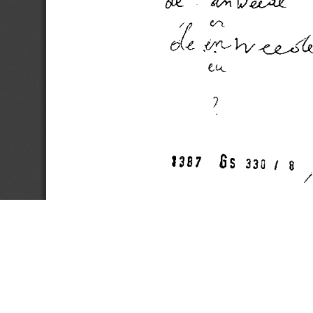
(C) 2017 CTB - KANTL | Koninklijke Academie voor Nederlandse Taal en Letteren
gstraat 18 | b-9000 Gent | Belgium | E
ctb@kantl.be
| T +32 (0)9 265 93 50 | F +32 (0)9 265 93 
Op dit werk is een
Creative Commons 'Naamsvermelding-Gelijk delen' Licentie
van toepassing.
Contact:
ctb@kantl.be
.