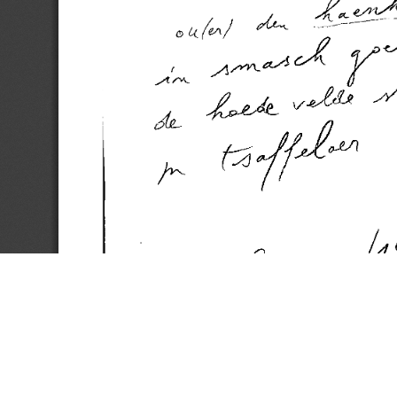
(C) 2017 CTB - KANTL | Koninklijke Academie voor Nederlandse Taal en Letteren
gstraat 18 | b-9000 Gent | Belgium | E
ctb@kantl.be
| T +32 (0)9 265 93 50 | F +32 (0)9 265 93 
Op dit werk is een
Creative Commons 'Naamsvermelding-Gelijk delen' Licentie
van toepassing.
Contact:
ctb@kantl.be
.