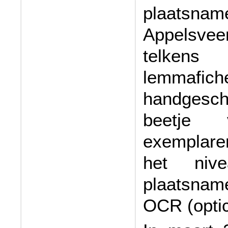
plaatsn
Appelsvee
telkens
lemmafich
handgesch
beetje 
exemplare
het niv
plaatsna
OCR (optic