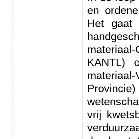
en ordene
Het gaat
handgesc
materiaal
KANTL) o
materiaal
Provinci
wetenschap
vrij kwets
verduurza