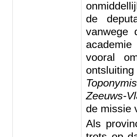
onmiddelli
de deputa
vanwege d
academie
vooral o
ontsluitin
Toponymis
Zeeuws-Vl
de missie
Als provin
trots op d