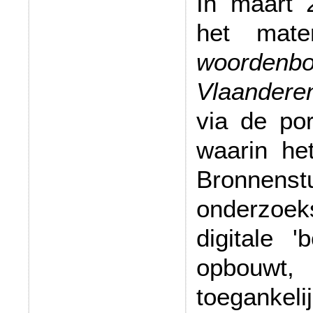
In maart 
het mat
woordenb
Vlaandere
via de por
waarin he
Bronn
onderzoe
digitale
'
opbouwt
toeganke