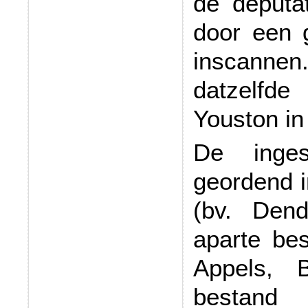
de deputa
door een g
inscanne
datzelfd
Youston in
De inges
geordend 
(bv. Den
aparte be
Appels, 
bestand