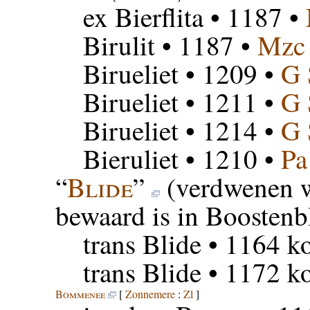
ex Bierflita
• 1187 •
Birulit
• 1187 •
Mzc
Birueliet
• 1209 •
G
Birueliet
• 1211 •
G
Birueliet
• 1214 •
G 
Bieruliet
• 1210 •
Pa
“
Blide
”
(verdwenen w
bewaard is in Boostenbl
trans Blide
• 1164 ko
trans Blide
• 1172 ko
Bommenee
[
Zonnemere
:
Zl
]