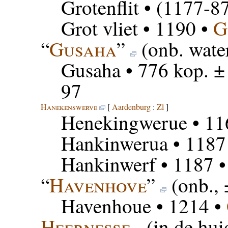
Grotenflit
• (1177-87
Grot vliet
• 1190 •
G
“
Gusaha
”
(onb. wate
Gusaha
• 776 kop. ±
97
Hanekenswerve
[
Aardenburg
:
Zl
]
Henekingwerue
• 11
Hankinwerua
• 1187
Hankinwerf
• 1187 
“
Havenhove
”
(onb.,
Havenhoue
• 1214 •
Heernesse
(in de hu