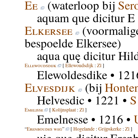
Ee
(waterloop bij
Ser
aquam que dicitur E
Elkersee
(voormalig
bespoelde Elkersee)
aqua quę dicitur Hil
Ellewoudsdijk
[
Ellewoudsdijk
:
Zl
]
Elewoldesdike
• 121
Elvesdijk
(bij
Honten
Helvesdic
• 1221 •
S
Emelisse
[
Kolijnsplaat
:
Zl
]
Emelnesse
• 1216 •
“
Erenboudes weg
”
[
Hogelande
:
Grijpskerke
:
Zl
]