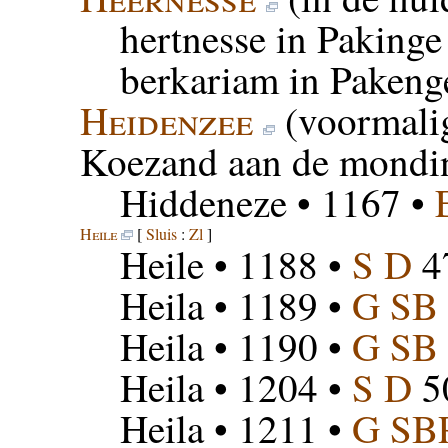
hertnesse in Pakinge
berkariam in Pakeng
Heidenzee
(voormalig
Koezand aan de mondi
Hiddeneze
• 1167 •
Heile
[
Sluis
:
Zl
]
Heile
• 1188 •
S D
4
Heila
• 1189 •
G SB
Heila
• 1190 •
G SB
Heila
• 1204 •
S D
5
Heila
• 1211 •
G SB