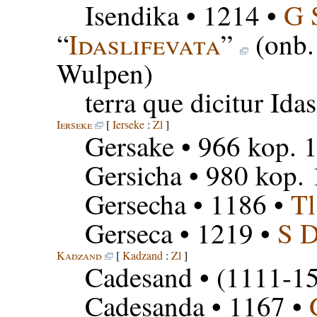
Isendika
• 1214 •
G 
“
Idaslifevata
”
(onb.
Wulpen)
terra que dicitur Idas
Ierseke
[
Ierseke
:
Zl
]
Gersake
• 966 kop. 
Gersicha
• 980 kop. 
Gersecha
• 1186 •
Tl
Gerseca
• 1219 •
S 
Kadzand
[
Kadzand
:
Zl
]
Cadesand
• (1111-15
Cadesanda
• 1167 •