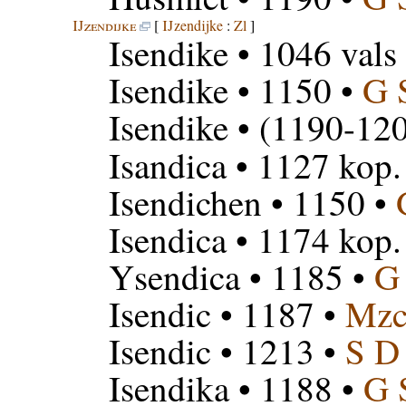
IJzendijke
[
IJzendijke
:
Zl
]
Isendike
• 1046 vals
Isendike
• 1150 •
G 
Isendike
• (1190-120
Isandica
• 1127 kop.
Isendichen
• 1150 •
Isendica
• 1174 kop.
Ysendica
• 1185 •
G
Isendic
• 1187 •
Mz
Isendic
• 1213 •
S D
Isendika
• 1188 •
G 