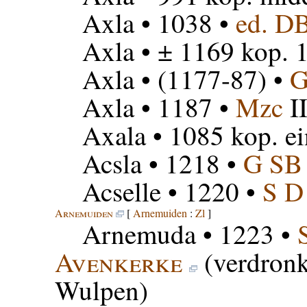
Axla
• 1038 •
ed. D
Axla
• ± 1169 kop. 
Axla
• (1177-87) •
G
Axla
• 1187 •
Mzc
II
Axala
• 1085 kop. e
Acsla
• 1218 •
G SB
Acselle
• 1220 •
S D
Arnemuiden
[
Arnemuiden
:
Zl
]
Arnemuda
• 1223 •
Avenkerke
(verdronk
Wulpen)