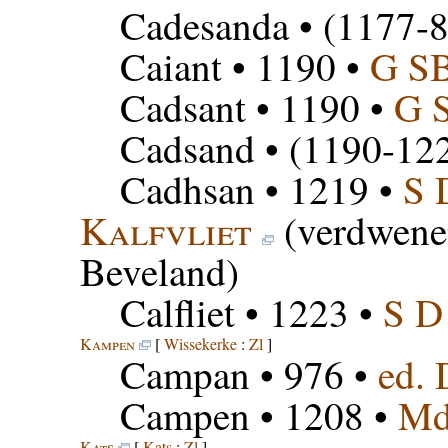
Cadesanda
• (1177-8
Caiant
• 1190 •
G S
Cadsant
• 1190 •
G 
Cadsand
• (1190-122
Cadhsan
• 1219 •
S 
Kalfvliet
(verdwenen
Beveland)
Calfliet
• 1223 •
S D
Kampen
[
Wissekerke
:
Zl
]
Campan
• 976 •
ed.
Campen
• 1208 •
M
Kats
[
Kats
:
Zl
]