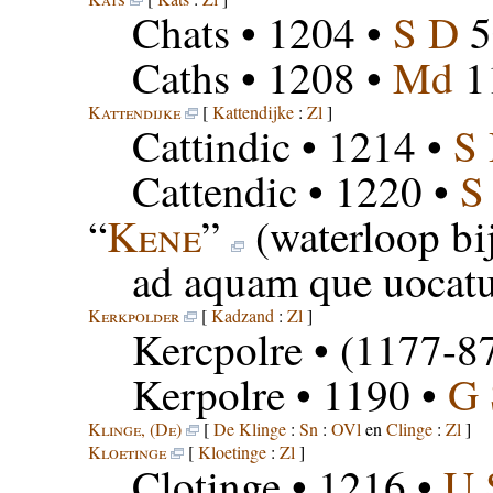
Chats
• 1204 •
S D
5
Caths
• 1208 •
Md
1
Kattendijke
[
Kattendijke
:
Zl
]
Cattindic
• 1214 •
S
Cattendic
• 1220 •
S
“
Kene
”
(waterloop bi
ad aquam que uocat
Kerkpolder
[
Kadzand
:
Zl
]
Kercpolre
• (1177-8
Kerpolre
• 1190 •
G
Klinge, (De)
[
De Klinge
:
Sn
:
OVl
en
Clinge
:
Zl
]
Kloetinge
[
Kloetinge
:
Zl
]
Clotinge
• 1216 •
U 