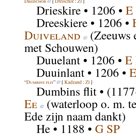
Dreischor
[
Dreischor
:
Zl
]
Drieskire
• 1206 •
E
Dreeskiere
• 1206 •
Duiveland
(Zeeuws e
met Schouwen)
Duuelant
• 1206 •
E
Duuinlant
• 1206 •
E
“
Dumbins flit
”
[
Kadzand
:
Zl
]
Dumbins flit
• (1177
Ee
(waterloop o. m. t
Ede zijn naam dankt)
He
• 1188 •
G SP