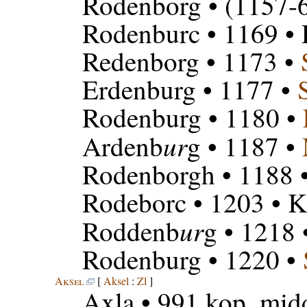
Rodenborg
• (1157-
Rodenburc
• 1169 •
Redenborg
• 1173 •
Erdenburg
• 1177 •
Rodenburg
• 1180 •
ur
Ardenb
g
• 1187 •
Rodenborgh
• 1188 
Rodeborc
• 1203 • K
ur
Roddenb
g
• 1218 
Rodenburg
• 1220 •
Aksel
[
Aksel
:
Zl
]
Axla
• 991 kop. mid