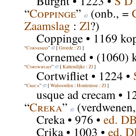
Burght
• 1223 •
S D
“
Coppinge
”
(onb., =
Zaamslag
:
Zl
?)
Coppinge
• 1169 kop
“
Cornemed
”
[
Groede
:
Zl
]
Cornemed
• (1060) k
“
Cortwifliet
”
[
Kattendijke
:
Zl
]
Cortwifliet
• 1224 •
“
Creca
”
[
Walsoorden
:
Hontenisse
:
Zl
]
usque ad crecam
• 1
“
Creka
”
(verdwenen,
Creka
• 976 •
ed. D
Crika
• 1003 •
ed. 