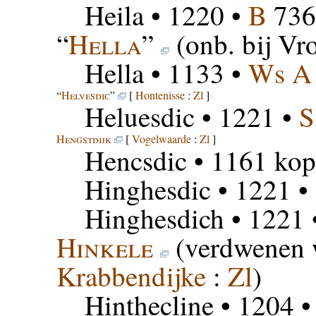
Heila
• 1220 •
B
736
“
Hella
”
(onb. bij Vr
Hella
• 1133 •
Ws A
“
Helvesdic
”
[
Hontenisse
:
Zl
]
Heluesdic
• 1221 •
S
Hengstdijk
[
Vogelwaarde
:
Zl
]
Hencsdic
• 1161 kop
Hinghesdic
• 1221 •
Hinghesdich
• 1221 
Hinkele
(verdwenen 
Krabbendijke
:
Zl
)
Hinthecline
• 1204 