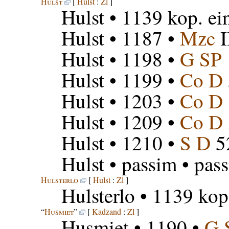
Hulst
[
Hulst
:
Zl
]
Hulst
• 1139 kop. ei
Hulst
• 1187 •
Mzc
I
Hulst
• 1198 •
G SP
Hulst
• 1199 •
Co D
Hulst
• 1203 •
Co D
Hulst
• 1209 •
Co D
Hulst
• 1210 •
S D
5
Hulst
• passim • pas
Hulsterlo
[
Hulst
:
Zl
]
Hulsterlo
• 1139 kop
“
Husmiet
”
[
Kadzand
:
Zl
]
Husmiet
• 1190 •
G 