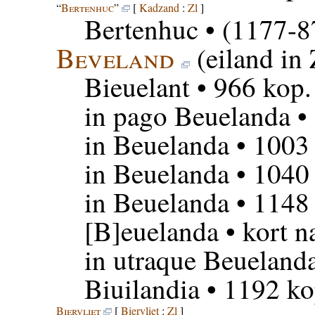
“
Bertenhuc
”
[
Kadzand
:
Zl
]
Bertenhuc
• (1177-8
Beveland
(eiland in
Bieuelant
• 966 kop.
in pago Beuelanda
•
in Beuelanda
• 1003
in Beuelanda
• 1040
in Beuelanda
• 1148 
[B]euelanda
• kort n
in utraque Beueland
Biuilandia
• 1192 ko
Biervliet
[
Biervliet
:
Zl
]