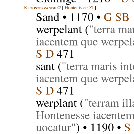
Kloosterzande
[
Hontenisse
:
Zl
]
Sand
• 1170 •
G SB
werpelant
(
terra ma
iacentem que werpela
S D
471
sant
(
terra maris in
iacentem que werpela
S D
471
werplant
(
terram il
Hontenesse iacentem
uocatur
) • 1190 •
S