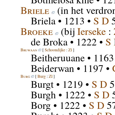
Briele
(in het verdro
Briela
• 1213 •
S D
5
Broeke
(bij
Ierseke
:
de Broka
• 1222 •
S
Bruwaan
[
Schoondijke
:
Zl
]
Beitheruuane
• 1163 
Beiderwan
• 1197 •
Burg
[
Burg
:
Zl
]
Burgt
• 1219 •
S D
5
Burgh
• 1222 •
S D
Borg
• 1222 •
S D
5