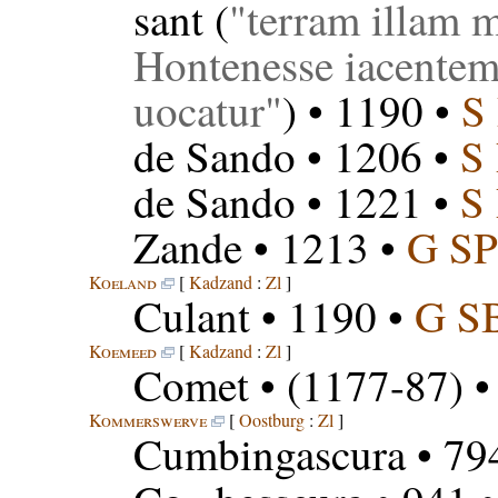
sant
(
terram illam m
Hontenesse iacentem
uocatur
) • 1190 •
S
de Sando
• 1206 •
S
de Sando
• 1221 •
S
Zande
• 1213 •
G SP
Koeland
[
Kadzand
:
Zl
]
Culant
• 1190 •
G S
Koemeed
[
Kadzand
:
Zl
]
Comet
• (1177-87) 
Kommerswerve
[
Oostburg
:
Zl
]
Cumbingascura
• 79