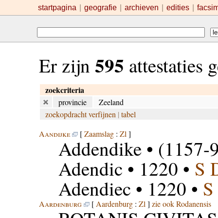
startpagina
|
geografie
|
archieven
|
edities
|
facsi
595
Er zijn
attestaties
zoekcriteria
provincie
Zeeland
zoekopdracht verfijnen
|
tabel
Aandijke
[
Zaamslag
:
Zl
]
Addendike
• (1157-9
Adendic
• 1220 •
S 
Adendiec
• 1220 •
S
Aardenburg
[
Aardenburg
:
Zl
]
zie ook Rodanensis