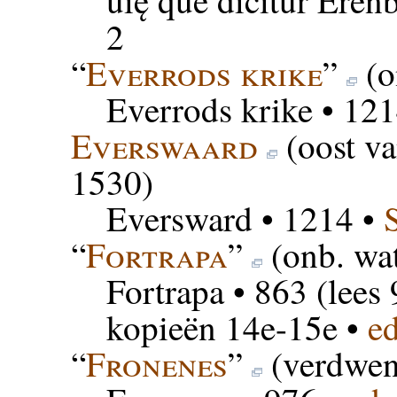
uię que dicitur Ere
2
“
Everrods krike
”
(o
Everrods krike
• 121
Everswaard
(oost v
1530)
Eversward
• 1214 •
“
Fortrapa
”
(onb. wat
Fortrapa
• 863 (lees
kopieën 14e-15e •
e
“
Fronenes
”
(verdwen