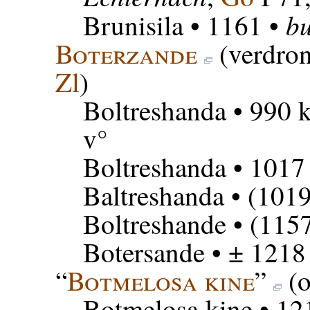
bu
Brunisila
• 1161 •
Boterzande
(verdron
Zl
)
Boltreshanda
• 990 
v°
Boltreshanda
• 1017
Baltreshanda
• (1019
Boltreshande
• (115
Botersande
• ± 1218
“
Botmelosa kine
”
(o
Botmelosa kine
• 12