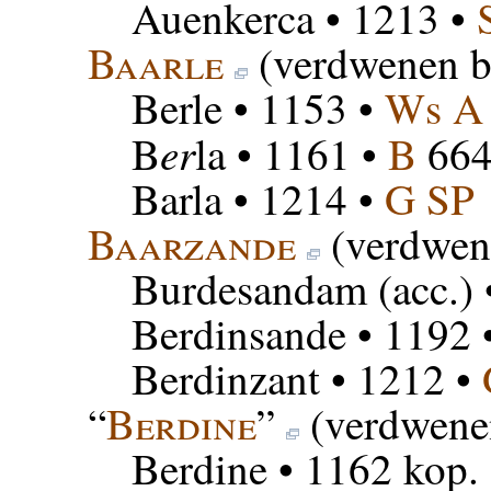
Auenkerca
• 1213 •
Baarle
(verdwenen b
Berle
• 1153 •
Ws A
er
B
la
• 1161 •
B
664
Barla
• 1214 •
G SP
Baarzande
(verdwen
Burdesandam
(acc.)
Berdinsande
• 1192 
Berdinzant
• 1212 •
“
Berdine
”
(verdwene
Berdine
• 1162 kop.