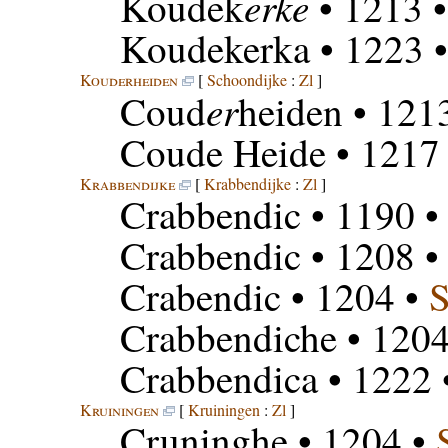
erke
Koudek
• 1213 
Koudekerka
• 1223 
Kouderheiden
[
Schoondijke
:
Zl
]
er
Coud
heiden
• 121
Coude Heide
• 1217
Krabbendijke
[
Krabbendijke
:
Zl
]
Crabbendic
• 1190 
Crabbendic
• 1208 
Crabendic
• 1204 •
Crabbendiche
• 1204
Crabbendica
• 1222 
Kruiningen
[
Kruiningen
:
Zl
]
Cruninghe
• 1204 •