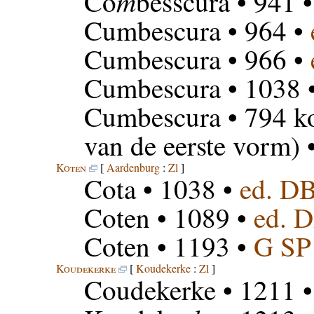
m
Co
besscura
• 941 
Cumbescura
• 964 •
Cumbescura
• 966 •
Cumbescura
• 1038 
Cumbescura
• 794 k
van de eerste vorm) 
Koten
[
Aardenburg
:
Zl
]
Cota
• 1038 •
ed. D
Coten
• 1089 •
ed. 
Coten
• 1193 •
G SP
Koudekerke
[
Koudekerke
:
Zl
]
Coudekerke
• 1211 