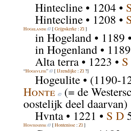
Hintecline
• 1204 •
Hintecline
• 1208 •
Hogelande
[
Grijpskerke
:
Zl
]
in Hogeland
• 1189 
in Hogenland
• 1189
Alta terra
• 1223 •
S
“
Hogevlite
”
[
IJzendijke
:
Zl
?]
Hogeulite
• (1190-1
Honte
(= de Westersc
oostelijk deel daarvan)
Hvnta
• 1221 •
S D
5
Hontenisse
[
Hontenisse
:
Zl
]