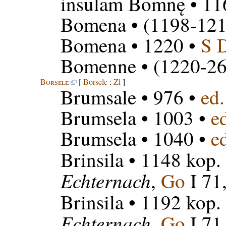
insulam Bomnę
• 11
Bomena
• (1198-121
Bomena
• 1220 •
S 
Bomenne
• (1220-26
Borsele
[
Borsele
:
Zl
]
Brumsale
• 976 •
ed
Brumsela
• 1003 •
e
Brumsela
• 1040 •
e
Brinsila
• 1148 kop.
Echternach
,
Go
I 71
Brinsila
• 1192 kop.
Echternach
,
Go
I 71,