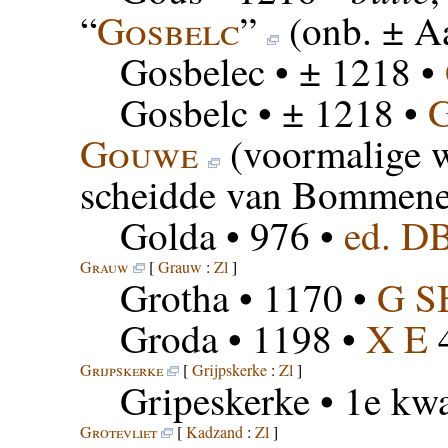
“
Gosbelc
”
(onb. ± A
Gosbelec
• ± 1218 •
Gosbelc
• ± 1218 •
Gouwe
(voormalige w
scheidde van Bommenee
Golda
• 976 •
ed. D
Grauw
[
Grauw
:
Zl
]
Grotha
• 1170 •
G S
Groda
• 1198 •
X E
4
Grijpskerke
[
Grijpskerke
:
Zl
]
Gripeskerke
• 1e kwa
Grotevliet
[
Kadzand
:
Zl
]