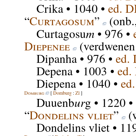
Crika
• 1040 •
ed. 
“
Curtagosum
”
(onb.
m
Curtagosu
• 976 •
Diepenee
(verdwenen
Dipanha
• 976 •
ed.
Depena
• 1003 •
ed.
Diepena
• 1040 •
ed
Domburg
[
Domburg
:
Zl
]
ur
Duuenb
g
• 1220 •
“
Dondelins vliet
”
(w
Dondelins vliet
• 11