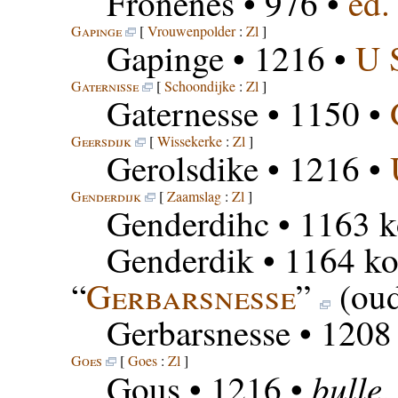
Fronenes
• 976 •
ed.
Gapinge
[
Vrouwenpolder
:
Zl
]
Gapinge
• 1216 •
U 
Gaternisse
[
Schoondijke
:
Zl
]
Gaternesse
• 1150 •
Geersdijk
[
Wissekerke
:
Zl
]
Gerolsdike
• 1216 •
Genderdijk
[
Zaamslag
:
Zl
]
Genderdihc
• 1163 k
Genderdik
• 1164 ko
“
Gerbarsnesse
”
(ou
Gerbarsnesse
• 1208
Goes
[
Goes
:
Zl
]
bulle
Gous
• 1216 •