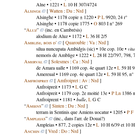
Alne
• 1221 •
L
10 H 307/4724
Alsinge
[
Watten
:
Du
:
Nrd
]
Alsinghe
• 1178 copie ± 1220 •
P L
9920, 24 r°
Alsinghe
• 1178 copie 1775 •
O
803 I n° 269
“
Aluz
”
(inc. en Cambrésis)
alodium de Aluz
• 1172 •
L
36 H 2/5
Amblise, bois d'
[
Quarouble
:
Va
:
Nrd
]
silua nuncupata Ambidgis
(sic) • 10e cop. 10e •
vita
nemoris de Amblige
• 1222 •
L
28 H 22/797, 798, 7
Amerval
[
Solesmes
:
Ca
:
Nrd
]
de Amara ualle
• 1169 cop. 4e quart 12e •
L
59 H 95
Amereual
• 1169 cop. 4e quart 12e •
L
59 H 95, n°
Amfroipret
[
Amfroipret
:
Av
:
Nrd
]
Anfroipreit
• 1173 •
L
G C
Anfroipreit
• 1179 cop. 2e moitié 13e •
P Ln
1386 n
Anfroiprent
• 1181 •
bulle
,
L
G C
“
Amiens
”
[
Sinten
:
Du
:
Nrd
]
terram in Sentinis que Amiens uocatur
• 1205 •
P F
“
Ampleias
”
(inc., dans l'arr. de Douai?)
Ampleias
• 877, 2 copies 12e •
L
10 H 6/39 et 10 H
Anchin
[
Vred
:
Do
:
Nrd
]