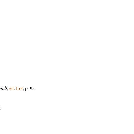
iulf
,
éd. Lot
, p. 95
]