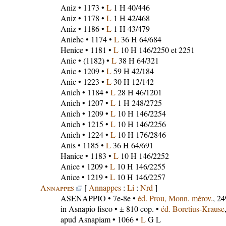
Aniz
• 1173 •
L
1 H 40/446
Aniz
• 1178 •
L
1 H 42/468
Aniz
• 1186 •
L
1 H 43/479
Aniehc
• 1174 •
L
36 H 64/684
Henice
• 1181 •
L
10 H 146/2250 et 2251
Anic
• (1182) •
L
38 H 64/321
Anic
• 1209 •
L
59 H 42/184
Anic
• 1223 •
L
30 H 12/142
Anich
• 1184 •
L
28 H 46/1201
Anich
• 1207 •
L
1 H 248/2725
Anich
• 1209 •
L
10 H 146/2254
Anich
• 1215 •
L
10 H 146/2256
Anich
• 1224 •
L
10 H 176/2846
Anis
• 1185 •
L
36 H 64/691
Hanice
• 1183 •
L
10 H 146/2252
Anice
• 1209 •
L
10 H 146/2255
Anice
• 1219 •
L
10 H 146/2257
Annappes
[
Annappes
:
Li
:
Nrd
]
ASENAPPIO
• 7e-8e •
éd. Prou, Monn. mérov.
, 2
in Asnapio fisco
• ± 810 cop. •
éd. Boretius-Krause
apud Asnapiam
• 1066 •
L
G L