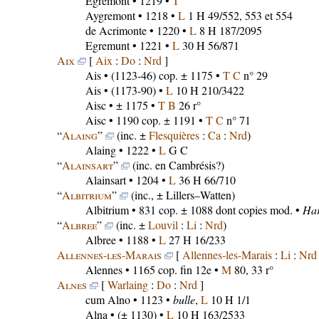
Egremont
• 1219 •
T
Aygremont
• 1218 •
L
1 H 49/552, 553 et 554
de Acrimonte
• 1220 •
L
8 H 187/2095
Egremunt
• 1221 •
L
30 H 56/871
Aix
[
Aix
:
Do
:
Nrd
]
Ais
• (1123-46) cop. ± 1175 •
T C
n° 29
Ais
• (1173-90) •
L
10 H 210/3422
Aisc
• ± 1175 •
T B
26 r°
Aisc
• 1190 cop. ± 1191 •
T C
n° 71
“
Alaing
”
(inc. ±
Flesquières
:
Ca
:
Nrd
)
Alaing
• 1222 •
L
G C
“
Alainsart
”
(inc. en Cambrésis?)
Alainsart
• 1204 •
L
36 H 66/710
“
Albitrium
”
(inc., ± Lillers–Watten)
Albitrium
• 831 cop. ± 1088 dont copies mod. •
Har
“
Albree
”
(inc. ±
Louvil
:
Li
:
Nrd
)
Albree
• 1188 •
L
27 H 16/233
Allennes-les-Marais
[
Allennes-les-Marais
:
Li
:
Nrd
Alennes
• 1165 cop. fin 12e •
M
80, 33 r°
Alnes
[
Warlaing
:
Do
:
Nrd
]
cum Alno
• 1123 •
bulle
,
L
10 H 1/1
Alna
• (± 1130) •
L
10 H 163/2533