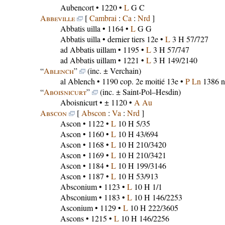
Aubencort
• 1220 •
L
G C
Abbeville
[
Cambrai
:
Ca
:
Nrd
]
Abbatis uilla
• 1164 •
L
G G
Abbatis uilla
• dernier tiers 12e •
L
3 H 57/727
ad Abbatis uillam
• 1195 •
L
3 H 57/747
ad Abbatis uillam
• 1221 •
L
3 H 149/2140
“
Ablench
”
(inc. ± Verchain)
al Ablench
• 1190 cop. 2e moitié 13e •
P Ln
1386 n
“
Aboisnicurt
”
(inc. ± Saint-Pol–Hesdin)
Aboisnicurt
• ± 1120 •
A Au
Abscon
[
Abscon
:
Va
:
Nrd
]
Ascon
• 1122 •
L
10 H 5/35
Ascon
• 1160 •
L
10 H 43/694
Ascon
• 1168 •
L
10 H 210/3420
Ascon
• 1169 •
L
10 H 210/3421
Ascon
• 1184 •
L
10 H 199/3146
Ascon
• 1187 •
L
10 H 53/913
Absconium
• 1123 •
L
10 H 1/1
Absconium
• 1183 •
L
10 H 146/2253
Asconium
• 1129 •
L
10 H 222/3605
Ascons
• 1215 •
L
10 H 146/2256