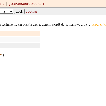
mile
|
geavanceerd zoeken
zoektips
m technische en praktische redenen wordt de schermweergave
beperkt t
rd
)