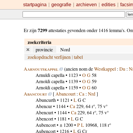
startpagina
|
geografie
|
archieven
|
edities
|
facsi
7299
Er zijn
attestaties gevonden onder 1416 lemma's. O
zoekcriteria
provincie
Nord
zoekopdracht verfijnen
|
tabel
Aarnoutskappel
(ancien nom de
Westkappel
:
Du
:
N
Arnuldi capella
• 1123 •
O G
58
Arnoldi capella
• 1139 •
O G
59
Arnoldi capella
• 1159 •
O G
60
Abancourt
[
Abancourt
:
Ca
:
Nrd
]
Abuncurth
• 1121 •
L
G C
Abencur
• 1144 •
Ca
229, 64 r°, 75 v°
Abencurt
• 1144 •
Ca
229, 64 r°, 75 v°
Abencort
• 1181 •
L
G C
Aubencort
• ± 1200 •
P L
10968, 118 r°
Aubencort
• 1216 •
L
G Cr