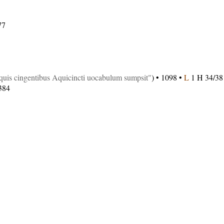
77
aquis cingentibus Aquicincti uocabulum sumpsit
) • 1098 •
L
1 H 34/38
384