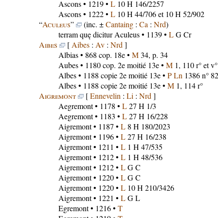
Ascons
• 1219 •
L
10 H 146/2257
Ascons
• 1222 •
L
10 H 44/706 et 10 H 52/902
“
Aculeus
”
(inc. ±
Cantaing
:
Ca
:
Nrd
)
terram quę dicitur Aculeus
• 1139 •
L
G Cr
Aibes
[
Aibes
:
Av
:
Nrd
]
Albias
• 868 cop. 18e •
M
34, p. 34
Aubes
• 1180 cop. 2e moitié 13e •
M
1, 110 r° et v°
Albes
• 1188 copie 2e moitié 13e •
P Ln
1386 n° 8
Albes
• 1188 copie 2e moitié 13e •
M
1, 114 r°
Aigremont
[
Ennevelin
:
Li
:
Nrd
]
Aegremont
• 1178 •
L
27 H 1/3
Aegremont
• 1183 •
L
27 H 16/228
Aigremont
• 1187 •
L
8 H 180/2023
Aigremont
• 1196 •
L
27 H 16/238
Aigremont
• 1211 •
L
1 H 47/535
Aigremont
• 1212 •
L
1 H 48/536
Aigremont
• 1212 •
L
G C
Aigremont
• 1220 •
L
G C
Aigremont
• 1220 •
L
10 H 210/3426
Aigremont
• 1221 •
L
G L
Egremont
• 1216 •
T