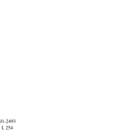
491-2493
, I, 254