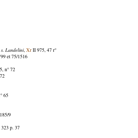
 s. Landelini
,
Xr
II 975, 47 r°
99 et 75/1516
, n° 72
 72
° 65
185/9
 323 p. 37