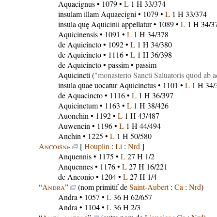
Aquacignus
• 1079 •
L
1 H 33/374
insulam illam Aquaecigni
• 1079 •
L
1 H 33/374
insula quę Aquicinii appellatur
• 1089 •
L
1 H 34/3
Aquicinensis
• 1091 •
L
1 H 34/378
de Aquicincto
• 1092 •
L
1 H 34/380
de Aquicincto
• 1116 •
L
1 H 36/398
de Aquicincto
• passim • passim
Aquicincti
(
monasterio Sancti Saluatoris quod ab 
insula quae uocatur Aquicinctus
• 1101 •
L
1 H 34/
de Aquacincto
• 1116 •
L
1 H 36/397
Aquicinctum
• 1163 •
L
1 H 38/426
Auonchin
• 1192 •
L
1 H 43/487
Auwencin
• 1196 •
L
1 H 44/494
Anchin
• 1225 •
L
1 H 50/580
Ancoisne
[
Houplin
:
Li
:
Nrd
]
Anquennis
• 1175 •
L
27 H 1/2
Anquennes
• 1176 •
L
27 H 16/221
de Anconio
• 1204 •
L
27 H 1/4
“
Andra
”
(nom primitif de
Saint-Aubert
:
Ca
:
Nrd
)
Andra
• 1057 •
L
36 H 62/657
Andra
• 1104 •
L
36 H 2/3