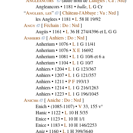
“
Angleancors
”
(autre nom de
Liaugies
:
Ca
:
Nrd
)
Angleancors
• 1181 •
bulle
,
L
G Cr
“
Anglees, les
”
[
Château-l'Abbaye
:
Va
:
Nrd
]
les Anglees
• 1181 •
L
58 H 19/92
Angy
[
Féchain
:
Do
:
Nrd
]
Augiis
• 1161 •
L
36 H 274/4396 et L G G
Anhiers
[
Anhiers
:
Do
:
Nrd
]
Anherium
• 1076 •
L
1 G 11/41
Anherium
• 1076 •
X E
16692
Anherium
• 1081 •
L
1 G 10/6 et 6 a
Anherium
• 1104 •
L
1 G 10/7
Anhiers
• 1204 •
L
1 G 123/367
Anhiers
• 1207 •
L
1 G 121/357
Anhiers
• 1211 •
P F
193/13
Anhiers
• 1214 •
L
1 G 216/1263
Anhiers
• 1223 •
L
1 G 196/1045
Aniche
[
Aniche
:
Do
:
Nrd
]
Enich
• (1085-1107) •
V
33, 155 v°
Hanic
• 1122 •
L
10 H 5/35
Enice
• 1123 •
L
10 H 1/1
Enice
• 1183 •
L
10 H 146/2253
Aniz
• 1160 •
L
1 H 399/3640