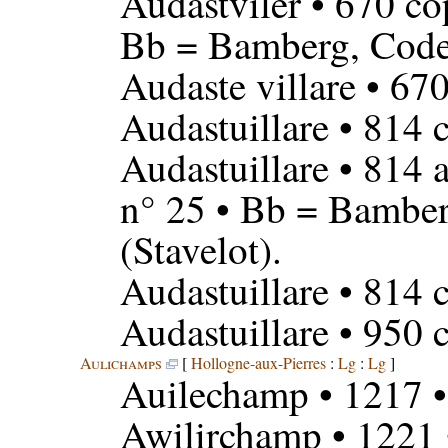
Audastviler
• 670 co
Bb = Bamberg, Codex
Audaste villare
• 670
Audastuillare
• 814 c
Audastuillare
• 814 a
n° 25 • Bb = Bamber
(Stavelot).
Audastuillare
• 814 c
Audastuillare
• 950 c
Aulichamps
[
Hollogne-aux-Pierres
:
Lg
:
Lg
]
Auilechamp
• 1217 
Awilirchamp
• 1221