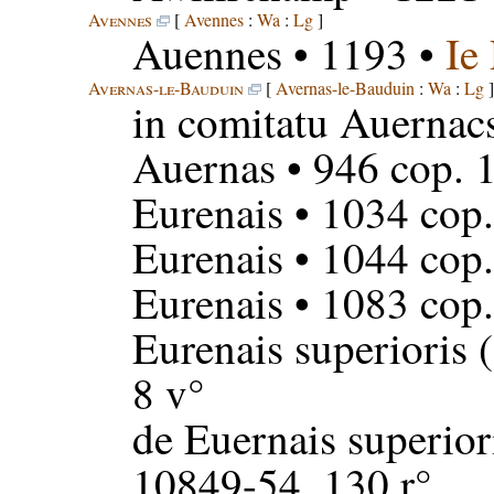
Avennes
[
Avennes
:
Wa
:
Lg
]
Auennes
• 1193 •
Ie
Avernas-le-Bauduin
[
Avernas-le-Bauduin
:
Wa
:
Lg
]
in comitatu Auernac
Auernas
• 946 cop. 
Eurenais
• 1034 cop.
Eurenais
• 1044 cop.
Eurenais
• 1083 cop.
Eurenais superioris
(
8 v°
de Euernais superior
10849-54, 130 r°