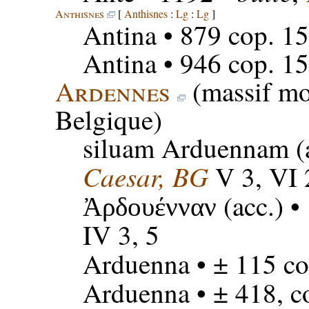
Anthisnes
[
Anthisnes
:
Lg
:
Lg
]
Antina
• 879 cop. 15
Antina
• 946 cop. 15
Ardennes
(massif mo
Belgique)
siluam Arduennam
(
Caesar, BG
V 3, VI 
(acc.) •
Ἀρδουένναν
IV 3, 5
Arduenna
• ± 115 co
Arduenna
• ± 418, c