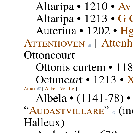
Altaripa
• 1210 •
Av
Altaripa
• 1213 •
G 
Auteriua
• 1202 •
H
Attenhoven
[
Atten
Ottoncourt
Ottonis curtem
• 118
ur
Octunc
t
• 1213 •
X
Aubel
[
Aubel
:
Ve
:
Lg
]
Albela
• (1141-78) 
“
Audastvillare
”
(in
Halleux)