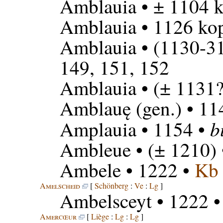
Amblauia
• ± 1104 k
Amblauia
• 1126 kop
Amblauia
• (1130-31
149, 151, 152
Amblauia
• (± 1131?
Amblauę
(gen.) • 11
b
Amplauia
• 1154 •
Ambleue
• (± 1210)
Ambele
• 1222 •
Kb
Amelscheid
[
Schönberg
:
Ve
:
Lg
]
Ambelsceyt
• 1222 
Amercœur
[
Liège
:
Lg
:
Lg
]