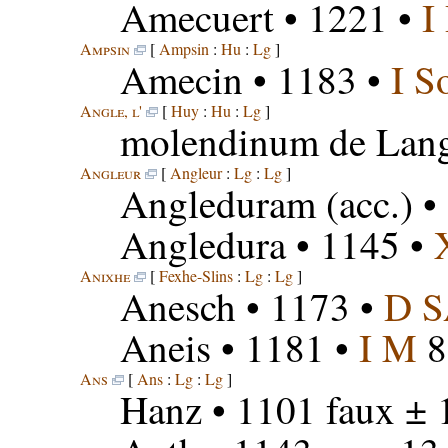
Amecuert
• 1221 •
I
Ampsin
[
Ampsin
:
Hu
:
Lg
]
Amecin
• 1183 •
I S
Angle, l'
[
Huy
:
Hu
:
Lg
]
molendinum de Lan
Angleur
[
Angleur
:
Lg
:
Lg
]
Angleduram
(acc.) •
Angledura
• 1145 •
Anixhe
[
Fexhe-Slins
:
Lg
:
Lg
]
Anesch
• 1173 •
D 
Aneis
• 1181 •
I M
8
Ans
[
Ans
:
Lg
:
Lg
]
Hanz
• 1101 faux ± 