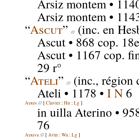
Arsiz montem
• 114
Arsiz montem
• 114
“
Ascut
”
(inc. en Hes
Ascut
• 868 cop. 18
Ascut
• 1167 cop. fi
29 r°
“
Ateli
”
(inc., régio
Ateli
• 1178 •
I N
6
Atrin
[
Clavier
:
Hu
:
Lg
]
in uilla Aterino
• 958
76
Atrive
[
Avin
:
Wa
:
Lg
]