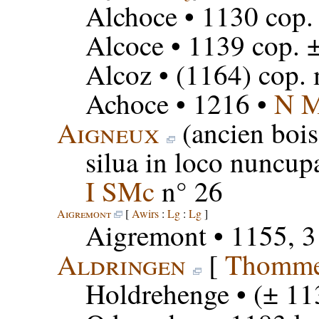
Alchoce
• 1130 cop. 
Alcoce
• 1139 cop. 
Alcoz
• (1164) cop. 
Achoce
• 1216 •
N 
Aigneux
(ancien boi
silua in loco nuncu
I SMc
n° 26
Aigremont
[
Awirs
:
Lg
:
Lg
]
Aigremont
• 1155, 3
Aldringen
[
Thomm
Holdrehenge
• (± 11