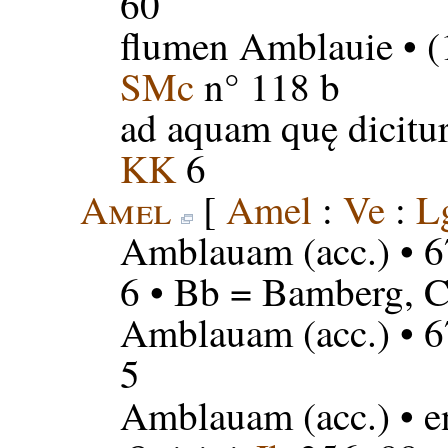
60
flumen Amblauie
• (
SMc
n° 118 b
ad aquam quę dicitu
KK
6
Amel
[
Amel
:
Ve
:
L
Amblauam
(acc.) • 
6 • Bb = Bamberg, Co
Amblauam
(acc.) • 6
5
Amblauam
(acc.) • 