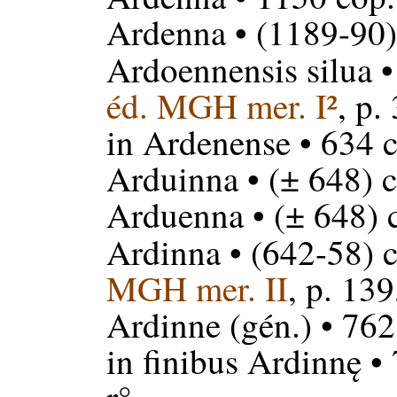
Ardenna
• (1189-90)
Ardoennensis silua
•
éd. MGH mer. I²
, p.
in Ardenense
• 634 c
Arduinna
• (± 648) 
Arduenna
• (± 648) 
Ardinna
• (642-58) c
MGH mer. II
, p. 13
Ardinne
(gén.) • 762
in finibus Ardinnę
• 