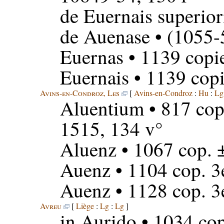
de Euernais superior
de Auenase
• (1055-
Euernas
• 1139 copi
Euernais
• 1139 copi
Avins-en-Condroz, Les
[
Avins-en-Condroz
:
Hu
:
Lg
Aluentium
• 817 cop
1515, 134 v°
Aluenz
• 1067 cop. 
Auenz
• 1104 cop. 3
Auenz
• 1128 cop. 3
Avreu
[
Liège
:
Lg
:
Lg
]
in Aurido
• 1034 cop