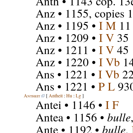
Anth
• 1143 cop. 13
Anz
• 1155, copies 
Anz
• 1195 •
I M
11
Anz
• 1209 •
I V
35
Anz
• 1211 •
I V
45
Anz
• 1220 •
I Vb
1
Ans
• 1221 •
I Vb
2
Ans
• 1221 •
P L
930
Antheit
[
Antheit
:
Hu
:
Lg
]
Antei
• 1146 •
I F
bulle
Antea
• 1156 •
bulle
Ante
• 1192 •
,