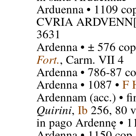
Arduenna
• 1109 cop
CVRIA ARDVENN[
3631
Ardenna
• ± 576 cop
Fort.
, Carm. VII 4
Ardenna
• 786-87 co
Ardenna
• 1087 •
F 
Ardennam
(acc.) • f
Quirini
,
Ib
256, 80 v
in pago Ardennę
• 1
Ardenna
• 1150 cop.