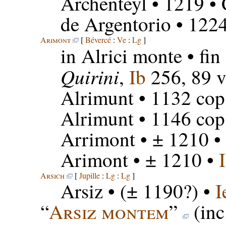
Archenteyl
• 1219 •
de Argentorio
• 122
Arimont
[
Bévercé
:
Ve
:
Lg
]
in Alrici monte
• fin
Quirini
,
Ib
256, 89 v
Alrimunt
• 1132 cop.
Alrimunt
• 1146 cop.
Arrimont
• ± 1210 •
Arimont
• ± 1210 •
Arsich
[
Jupille
:
Lg
:
Lg
]
Arsiz
• (± 1190?) •
I
“
Arsiz montem
”
(inc