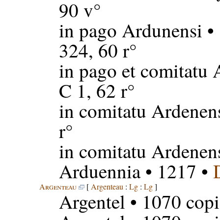
90 v°
in pago Ardunensi
• 
324, 60 r°
in pago et comitatu 
C 1, 62 r°
in comitatu Ardenen
r°
in comitatu Ardenen
Arduennia
• 1217 •
Argenteau
[
Argenteau
:
Lg
:
Lg
]
Argentel
• 1070 copi