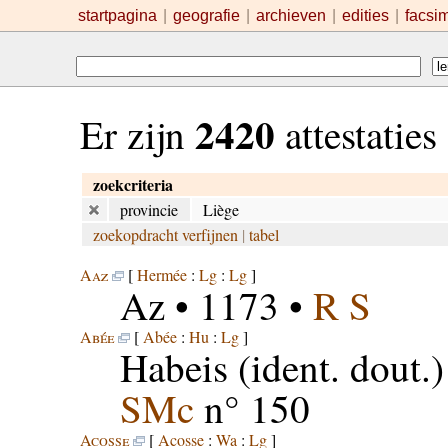
startpagina
|
geografie
|
archieven
|
edities
|
facsi
2420
Er zijn
attestatie
zoekcriteria
provincie
Liège
zoekopdracht verfijnen
|
tabel
Aaz
[
Hermée
:
Lg
:
Lg
]
Az
• 1173 •
R S
Abée
[
Abée
:
Hu
:
Lg
]
Habeis
(ident. dout.)
SMc
n° 150
Acosse
[
Acosse
:
Wa
:
Lg
]