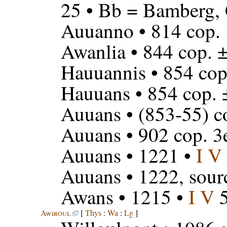
25 • Bb = Bamberg, C
Auuanno
• 814 cop.
Awanlia
• 844 cop. 
Hauuannis
• 854 cop
Hauuans
• 854 cop. 
Auuans
• (853-55) c
Auuans
• 902 cop. 3
Auuans
• 1221 •
I V
Auuans
• 1222, sour
Awans
• 1215 •
I V
5
Awiroul
[
Thys
:
Wa
:
Lg
]