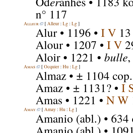
er
Od
anhes
• 1183 kop
n° 117
Alleur
[
Alleur
:
Lg
:
Lg
]
Alur
• 1196 •
I V
13
Alour
• 1207 •
I V
2
bulle
Aloir
• 1221 •
Amas
[
Ocquier
:
Hu
:
Lg
]
Almaz
• ± 1104 cop.
Amaz
• ± 1131? •
I
Amas
• 1221 •
N W
Amay
[
Amay
:
Hu
:
Lg
]
Amanio
(abl.) • 634
Amanio
(abl.) • 109