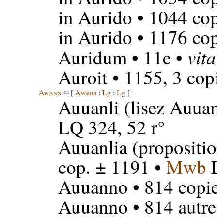
in Aurido
• 1044 cop
in Aurido
• 1176 cop
vit
Auridum
• 11e •
Auroit
• 1155, 3 cop
Awans
[
Awans
:
Lg
:
Lg
]
Auuanli
(lisez Auuan
LQ 324, 52 r°
Auuanlia
(propositi
cop. ± 1191 •
Mwb
L
Auuanno
• 814 copi
Auuanno
• 814 autre