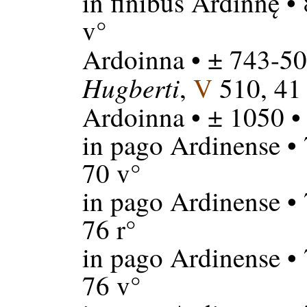
in finibus Ardinnę
• 
v°
Ardoinna
• ± 743-50
Hugberti
,
V
510, 41 
Ardoinna
• ± 1050 
in pago Ardinense
• 
70 v°
in pago Ardinense
• 
76 r°
in pago Ardinense
• 
76 v°