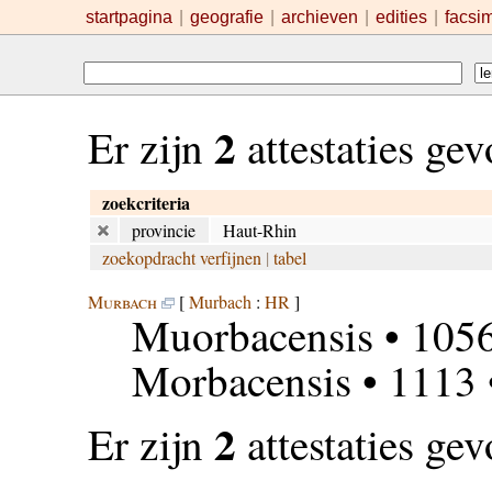
startpagina
|
geografie
|
archieven
|
edities
|
facsi
2
Er zijn
attestaties ge
zoekcriteria
provincie
Haut-Rhin
zoekopdracht verfijnen
|
tabel
Murbach
[
Murbach
:
HR
]
Muorbacensis
• 1056
Morbacensis
• 1113
2
Er zijn
attestaties ge