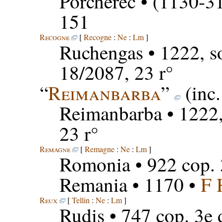
Porcherec
• (1130-31
151
Recogne
[
Recogne
:
Ne
:
Lm
]
Ruchengas
• 1222, s
18/2087, 23 r°
“
Reimanbarba
”
(inc
Reimanbarba
• 1222,
23 r°
Remagne
[
Remagne
:
Ne
:
Lm
]
Romonia
• 922 cop. 
Remania
• 1170 •
F 
Reux
[
Tellin
:
Ne
:
Lm
]
Rudis
• 747 cop. 3e 