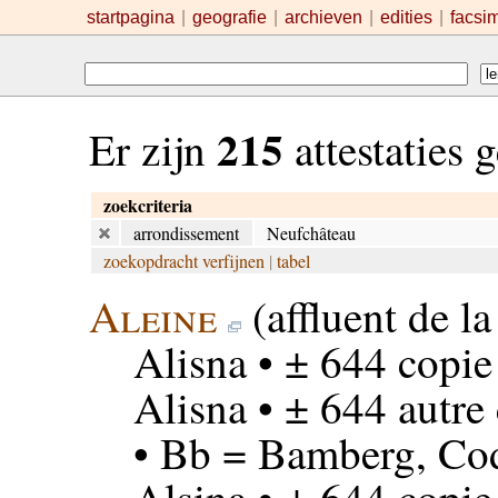
startpagina
|
geografie
|
archieven
|
edities
|
facsi
215
Er zijn
attestaties
zoekcriteria
arrondissement
Neufchâteau
zoekopdracht verfijnen
|
tabel
Aleine
(affluent de l
Alisna
• ± 644 copie
Alisna
• ± 644 autre
• Bb = Bamberg, Code