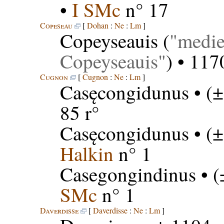
•
I SMc
n° 17
Copeseau
[
Dohan
:
Ne
:
Lm
]
Copeyseauis
(
medie
Copeyseauis
) • 117
Cugnon
[
Cugnon
:
Ne
:
Lm
]
Casęcongidunus
• (±
85 r°
Casęcongidunus
• (±
Halkin
n° 1
Casegongindinus
• (
SMc
n° 1
Daverdisse
[
Daverdisse
:
Ne
:
Lm
]