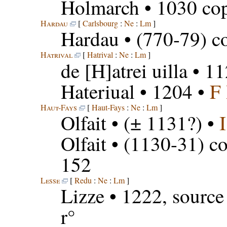
Holmarch
• 1030 cop
Hardau
[
Carlsbourg
:
Ne
:
Lm
]
Hardau
• (770-79) co
Hatrival
[
Hatrival
:
Ne
:
Lm
]
de [H]atrei uilla
• 11
Hateriual
• 1204 •
F
Haut-Fays
[
Haut-Fays
:
Ne
:
Lm
]
Olfait
• (± 1131?) •
Olfait
• (1130-31) co
152
Lesse
[
Redu
:
Ne
:
Lm
]
Lizze
• 1222, source
r°