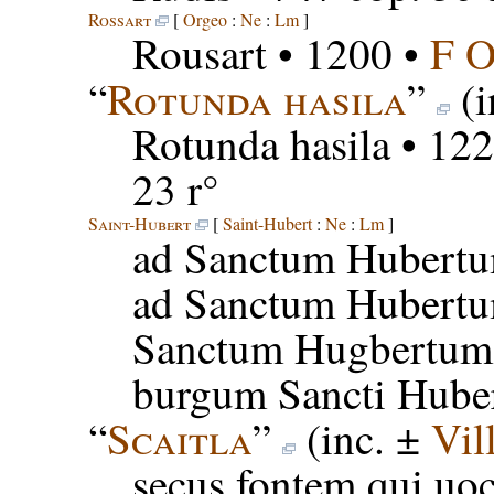
Rossart
[
Orgeo
:
Ne
:
Lm
]
Rousart
• 1200 •
F 
“
Rotunda hasila
”
(i
Rotunda hasila
• 122
23 r°
Saint-Hubert
[
Saint-Hubert
:
Ne
:
Lm
]
ad Sanctum Hubert
ad Sanctum Hubert
Sanctum Hugbertum
burgum Sancti Huber
“
Scaitla
”
(inc. ±
Vil
secus fontem qui uoc