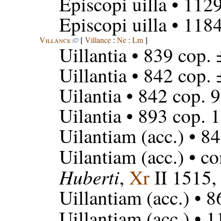
Episcopi uilla
• 112
Episcopi uilla
• 118
Villance
[
Villance
:
Ne
:
Lm
]
Uillantia
• 839 cop. 
Uillantia
• 842 cop. 
Uilantia
• 842 cop. 
Uilantia
• 893 cop. 
Uilantiam
(acc.) • 8
Uilantiam
(acc.) • c
Huberti
,
Xr
II 1515,
Uillantiam
(acc.) • 
Uillantiam
(acc.) • 1