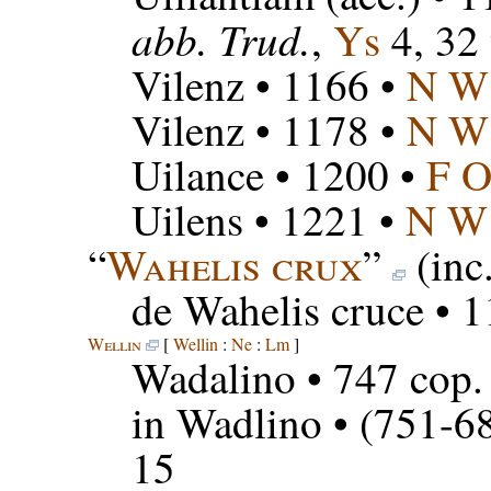
abb. Trud.
,
Ys
4, 32
Vilenz
• 1166 •
N W
Vilenz
• 1178 •
N W
Uilance
• 1200 •
F 
Uilens
• 1221 •
N W
“
Wahelis crux
”
(inc
de Wahelis cruce
• 1
Wellin
[
Wellin
:
Ne
:
Lm
]
Wadalino
• 747 cop.
in Wadlino
• (751-68
15