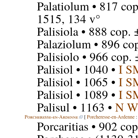
Palatiolum
• 817 cop
1515, 134 v°
Palisiola
• 888 cop. 
Palaziolum
• 896 cop
Palisiolo
• 966 cop. 
Palisiol
• 1040 •
I S
Palisiol
• 1065 •
I S
Palisiol
• 1089 •
I S
Palisul
• 1163 •
N 
Porcheresse-en-Ardenne
[
Porcheresse-en-Ardenne
Porcaritias
• 902 cop