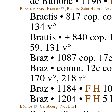
de Bulione
• 1196 •
Bras-lez-Saint-Hubert
[
Bras-lez-Saint-Hubert
:
Ne
Bractis
• 817 cop. c
134 v°
Brattis
• ± 840 cop. 
59, 131 v°
Braz
• 1087 cop. 17
Braz
• comm. 12e co
170 v°, 218 r°
Braz
• 1184 •
F H
10
Braz
• 1204 •
F H
5 
Béchus
[
Carlsbourg
:
Ne
:
Lm
]