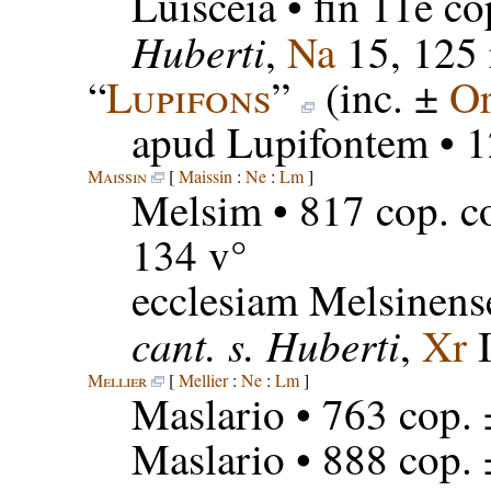
Luisceia
• fin 11e co
Huberti
,
Na
15, 125 
“
Lupifons
”
(inc. ±
Or
apud Lupifontem
• 1
Maissin
[
Maissin
:
Ne
:
Lm
]
Melsim
• 817 cop. c
134 v°
ecclesiam Melsinen
cant. s. Huberti
,
Xr
I
Mellier
[
Mellier
:
Ne
:
Lm
]
Maslario
• 763 cop. 
Maslario
• 888 cop.