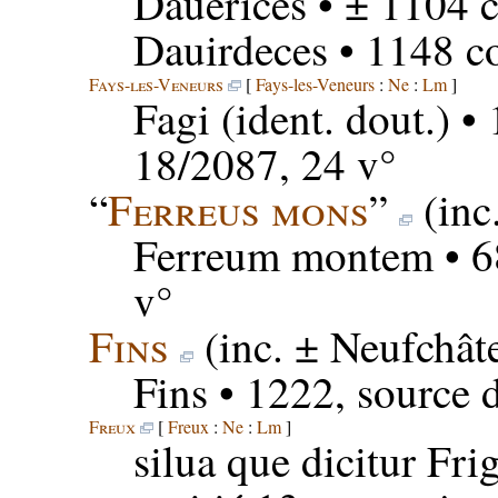
Dauerices
• ± 1104 c
Dauirdeces
• 1148 c
Fays-les-Veneurs
[
Fays-les-Veneurs
:
Ne
:
Lm
]
Fagi
(ident. dout.) •
18/2087, 24 v°
“
Ferreus mons
”
(inc
Ferreum montem
• 6
v°
Fins
(inc. ± Neufchât
Fins
• 1222, source 
Freux
[
Freux
:
Ne
:
Lm
]
silua que dicitur Fri