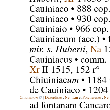
Cauiniaco
• 888 cop
Cauiniaco
• 930 cop
Cauiniaio
• 966 cop.
Cauiniacum
(acc.) • 
mir. s. Huberti
,
Na
15
Cauiniacus
• comm. 
Xr
II 1515, 152 r°
um
Chiuiniac
• 1184
de Cauiniaco
• 1204
Chicheron
[
Daverdisse
:
Ne
:
Lm
et
Porcheresse
:
Ne
ad fontanam Cancaro