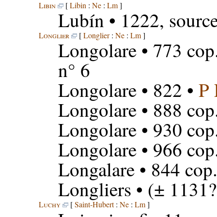
Libin
[
Libin
:
Ne
:
Lm
]
Lubín
• 1222, sourc
Longlier
[
Longlier
:
Ne
:
Lm
]
Longolare
• 773 cop
n° 6
Longolare
• 822 •
P 
Longolare
• 888 cop
Longolare
• 930 cop
Longolare
• 966 cop
Longalare
• 844 cop
Longliers
• (± 1131?
Luchy
[
Saint-Hubert
:
Ne
:
Lm
]