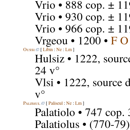
Vrio
• 888 cop. ± 1
Vrio
• 930 cop. ± 1
Vrio
• 966 cop. ± 1
Vrgeou
• 1200 •
F O
Oussi
[
Libin
:
Ne
:
Lm
]
Hulsiz
• 1222, sourc
24 v°
Vlsi
• 1222, source 
v°
Paliseul
[
Paliseul
:
Ne
:
Lm
]
Palatiolo
• 747 cop. 
Palatiolus
• (770-79)