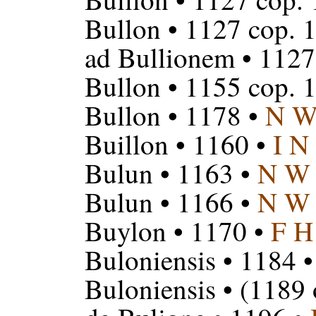
Bullon
• 1127 cop. 
ad Bullionem
• 1127
Bullon
• 1155 cop. 
Bullon
• 1178 •
N 
Buillon
• 1160 •
I N
Bulun
• 1163 •
N W
Bulun
• 1166 •
N W
Buylon
• 1170 •
F H
Buloniensis
• 1184 
Buloniensis
• (1189 