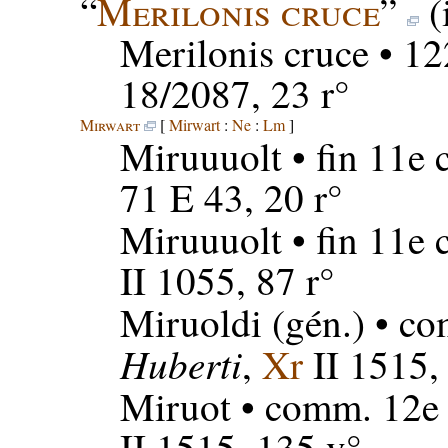
“
Merilonis cruce
”
(
Merilonis cruce
• 12
18/2087, 23 r°
Mirwart
[
Mirwart
:
Ne
:
Lm
]
Miruuuolt
• fin 11e 
71 E 43, 20 r°
Miruuuolt
• fin 11e 
II 1055, 87 r°
Miruoldi
(gén.) • co
Huberti
,
Xr
II 1515,
Miruot
• comm. 12e 
II 1515, 135 v°