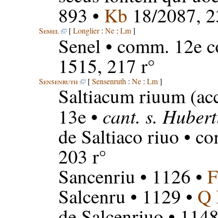
893 •
Kb
18/2087, 2
Semel
[
Longlier
:
Ne
:
Lm
]
Senel
• comm. 12e c
1515, 217 r°
Sensenruth
[
Sensenruth
:
Ne
:
Lm
]
Saltiacum riuum
(acc
cant. s. Hubert
13e •
de Saltiaco riuo
• co
203 r°
Sancenriu
• 1126 •
F
Salcenru
• 1129 •
Q
de Salcenriuo
• 1148