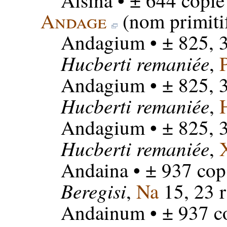
Alsina
• ± 644 copie
Andage
(nom primiti
Andagium
• ± 825, 
Hucberti remaniée
,
Andagium
• ± 825, 
Hucberti remaniée
,
Andagium
• ± 825, 
Hucberti remaniée
,
Andaina
• ± 937 cop
Beregisi
,
Na
15, 23 r
Andainum
• ± 937 c