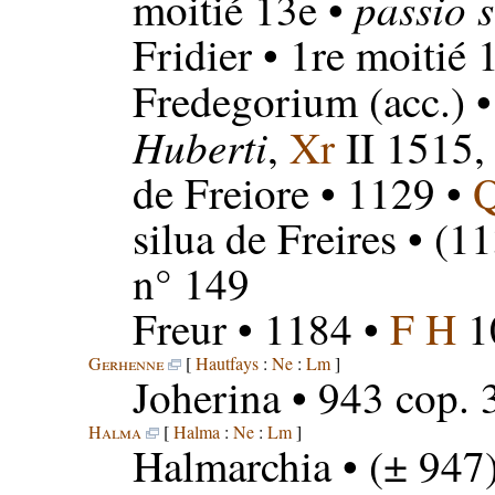
passio 
moitié 13e •
Fridier
• 1re moitié 
Fredegorium
(acc.) 
Huberti
,
Xr
II 1515,
de Freiore
• 1129 •
silua de Freires
• (11
n° 149
Freur
• 1184 •
F H
1
Gerhenne
[
Hautfays
:
Ne
:
Lm
]
Joherina
• 943 cop. 
Halma
[
Halma
:
Ne
:
Lm
]
Halmarchia
• (± 947)