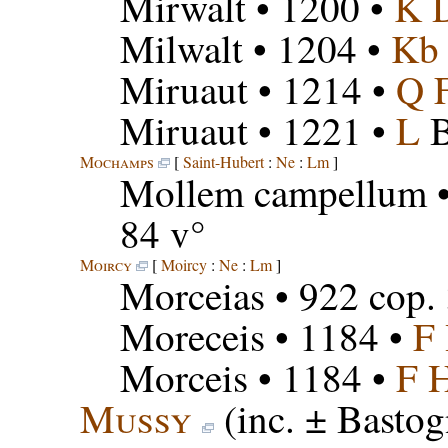
Mirwalt
• 1200 •
K 
Milwalt
• 1204 •
Kb
Miruaut
• 1214 •
Q 
Miruaut
• 1221 •
L
B
Mochamps
[
Saint-Hubert
:
Ne
:
Lm
]
Mollem campellum
•
84 v°
Moircy
[
Moircy
:
Ne
:
Lm
]
Morceias
• 922 cop. 
Moreceis
• 1184 •
F
Morceis
• 1184 •
F 
Mussy
(inc. ± Basto