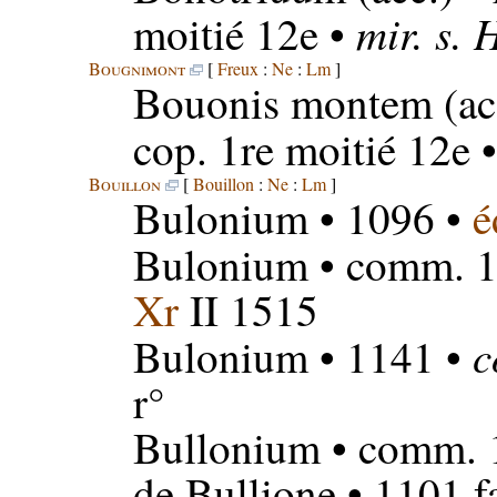
mir. s. 
moitié 12e •
Bougnimont
[
Freux
:
Ne
:
Lm
]
Bouonis montem
(ac
cop. 1re moitié 12e 
Bouillon
[
Bouillon
:
Ne
:
Lm
]
Bulonium
• 1096 •
é
Bulonium
• comm. 1
Xr
II 1515
c
Bulonium
• 1141 •
r°
Bullonium
• comm. 1
de Bullione
• 1101 f