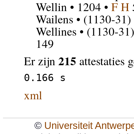
Wellin
• 1204 •
F H
Wailens
• (1130-31) 
Wellines
• (1130-31)
149
215
Er zijn
attestaties
0.166 s
xml
©
Universiteit Antwerp