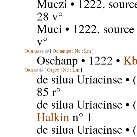
Muczi
• 1222, sourc
28 v°
Muci
• 1222, source
v°
Ochamps
[
Ochamps
:
Ne
:
Lm
]
Oschanp
• 1222 •
K
Orgeo
[
Orgeo
:
Ne
:
Lm
]
de silua Uriacinse
• 
85 r°
de silua Uriacinse
• 
Halkin
n° 1
de silua Uriacinse
• 