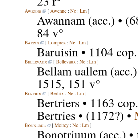
23 r°
Awenne
[
Awenne
:
Ne
:
Lm
]
Awannam
(acc.) • (
84 v°
Barzin
[
Lomprez
:
Ne
:
Lm
]
Baruisin
• 1104 cop.
Bellevaux
[
Bellevaux
:
Ne
:
Lm
]
Bellam uallem
(acc.)
1515, 151 v°
Bertrix
[
Bertrix
:
Ne
:
Lm
]
Bertriers
• 1163 cop.
Bertries
• (1172?) •
Bonnerue
[
Moircy
:
Ne
:
Lm
]
Bonotriuum
(acc.) •