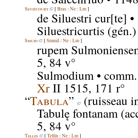
Seviscourt
[
Bras
:
Ne
:
Lm
]
de Siluestri cur[te]
•
Siluestricurtis
(gén.)
Smuid
[
Smuid
:
Ne
:
Lm
]
rupem Sulmoniense
5, 84 v°
Sulmodium
• comm. 
Xr
II 1515, 171 r°
“
Tabula
”
(ruisseau i
Tabulę fontanam
(acc
5, 84 v°
Tellin
[
Tellin
:
Ne
:
Lm
]