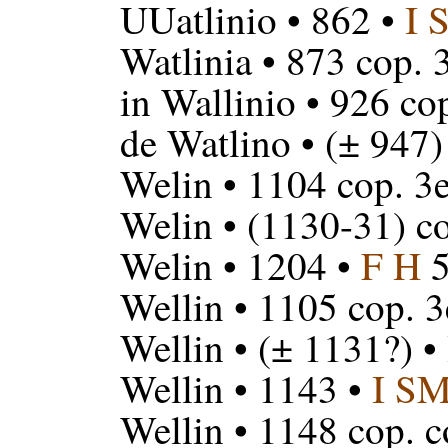
UUatlinio
• 862 •
I 
Watlinia
• 873 cop. 
in Wallinio
• 926 cop
de Watlino
• (± 947)
Welin
• 1104 cop. 3e
Welin
• (1130-31) co
Welin
• 1204 •
F H
5
Wellin
• 1105 cop. 3
Wellin
• (± 1131?) •
Wellin
• 1143 •
I S
Wellin
• 1148 cop. 