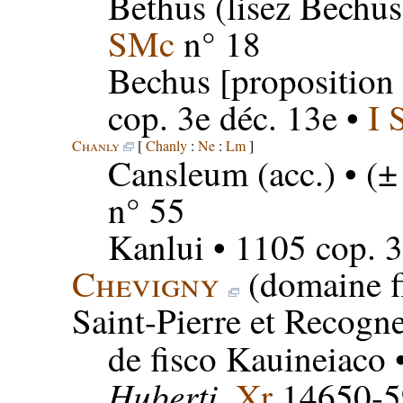
Bethus
(lisez Bechus
SMc
n° 18
Bechus
[proposition
cop. 3e déc. 13e •
I 
Chanly
[
Chanly
:
Ne
:
Lm
]
Cansleum
(acc.) • (±
n° 55
Kanlui
• 1105 cop. 3
Chevigny
(domaine f
Saint-Pierre et Recogn
de fisco Kauineiaco
•
Huberti
,
Xr
14650-59