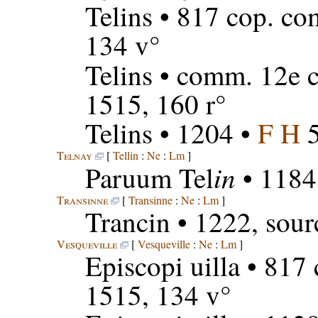
Telins
• 817 cop. co
134 v°
Telins
• comm. 12e c
1515, 160 r°
Telins
• 1204 •
F H
5
Telnay
[
Tellin
:
Ne
:
Lm
]
in
Paruum Tel
• 1184
Transinne
[
Transinne
:
Ne
:
Lm
]
Trancin
• 1222, sour
Vesqueville
[
Vesqueville
:
Ne
:
Lm
]
Episcopi uilla
• 817 
1515, 134 v°