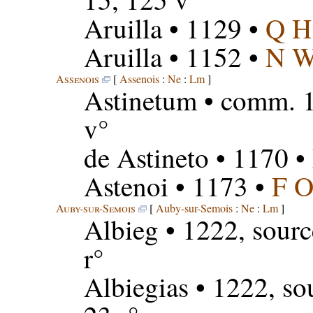
Aruilla
• 1129 •
Q H
Aruilla
• 1152 •
N 
Assenois
[
Assenois
:
Ne
:
Lm
]
Astinetum
• comm. 1
v°
de Astineto
• 1170 •
Astenoi
• 1173 •
F 
Auby-sur-Semois
[
Auby-sur-Semois
:
Ne
:
Lm
]
Albieg
• 1222, sour
r°
Albiegias
• 1222, so