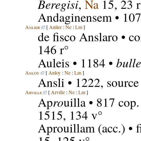
Beregisi
,
Na
15, 23 r
Andaginensem
• 107
Anlier
[
Anlier
:
Ne
:
Lm
]
de fisco Anslaro
• co
146 r°
bulle
Auleis
• 1184 •
Anloy
[
Anloy
:
Ne
:
Lm
]
Ansli
• 1222, source
Arville
[
Arville
:
Ne
:
Lm
]
ro
Ap
uilla
• 817 cop.
1515, 134 v°
Aprouillam
(acc.) • 
15, 125 v°