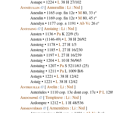
Asnape
• 1224 •
L
38 H 27/102
Annœullin
[
Annœullin
:
Li
:
Nrd
]
Aneulin
• 1165 cop. fin 12e •
M
80, 33 r°
Aneulin
• 1169 cop. fin 12e •
M
80, 45 r°
Aneulyn
• 1177 cop. ± 1191 •
Ab Vc
26 r°
Anstaing
[
Anstaing
:
Li
:
Nrd
]
Ansten
• 1136 •
Pa
K 22/9 (5)
Ansten
• (1146-49) •
L
38 H 26/92
Ansteng
• 1178 •
L
27 H 1/3
Ansteng
• 1185 •
L
27 H 16/230
Anstain
• 1197 •
L
27 H 16/239
Anstaig
• 1204 •
L
10 H 56/965
Anstaing
• 1207 •
Pa
S 5211/63 (25)
Anstaing
• 1211 •
Pa
L 1009 B/6
Astagn
• 1221 •
L
38 H 12/42
Astaig
• 1221 •
L
38 H 12/42
Antreuille
[
Avelin
:
Li
:
Nrd
]
Anteriules
• 1110 cop. 13e dont cop. 17e •
P L
1289
Ardompré
[
Templeuve
:
Li
:
Nrd
]
Ardompre
• 1212 •
L
1 H 48/536
Armentières
[
Armentières
:
Li
:
Nrd
]