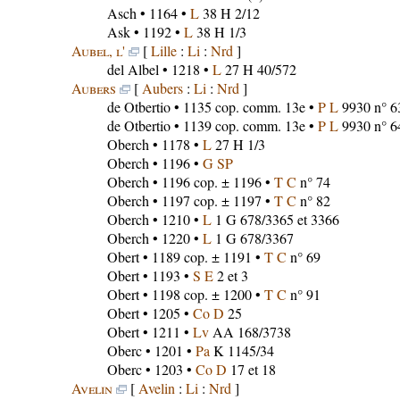
Asch
• 1164 •
L
38 H 2/12
Ask
• 1192 •
L
38 H 1/3
Aubel, l'
[
Lille
:
Li
:
Nrd
]
del Albel
• 1218 •
L
27 H 40/572
Aubers
[
Aubers
:
Li
:
Nrd
]
de Otbertio
• 1135 cop. comm. 13e •
P L
9930 n° 6
de Otbertio
• 1139 cop. comm. 13e •
P L
9930 n° 6
Oberch
• 1178 •
L
27 H 1/3
Oberch
• 1196 •
G SP
Oberch
• 1196 cop. ± 1196 •
T C
n° 74
Oberch
• 1197 cop. ± 1197 •
T C
n° 82
Oberch
• 1210 •
L
1 G 678/3365 et 3366
Oberch
• 1220 •
L
1 G 678/3367
Obert
• 1189 cop. ± 1191 •
T C
n° 69
Obert
• 1193 •
S E
2 et 3
Obert
• 1198 cop. ± 1200 •
T C
n° 91
Obert
• 1205 •
Co D
25
Obert
• 1211 •
Lv
AA 168/3738
Oberc
• 1201 •
Pa
K 1145/34
Oberc
• 1203 •
Co D
17 et 18
Avelin
[
Avelin
:
Li
:
Nrd
]