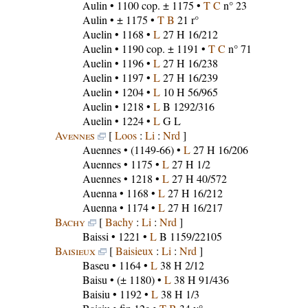
Aulin
• 1100 cop. ± 1175 •
T C
n° 23
Aulin
• ± 1175 •
T B
21 r°
Auelin
• 1168 •
L
27 H 16/212
Auelin
• 1190 cop. ± 1191 •
T C
n° 71
Auelin
• 1196 •
L
27 H 16/238
Auelin
• 1197 •
L
27 H 16/239
Auelin
• 1204 •
L
10 H 56/965
Auelin
• 1218 •
L
B 1292/316
Auelin
• 1224 •
L
G L
Avennes
[
Loos
:
Li
:
Nrd
]
Auennes
• (1149-66) •
L
27 H 16/206
Auennes
• 1175 •
L
27 H 1/2
Auennes
• 1218 •
L
27 H 40/572
Auenna
• 1168 •
L
27 H 16/212
Auenna
• 1174 •
L
27 H 16/217
Bachy
[
Bachy
:
Li
:
Nrd
]
Baissi
• 1221 •
L
B 1159/22105
Baisieux
[
Baisieux
:
Li
:
Nrd
]
Baseu
• 1164 •
L
38 H 2/12
Baisu
• (± 1180) •
L
38 H 91/436
Baisiu
• 1192 •
L
38 H 1/3