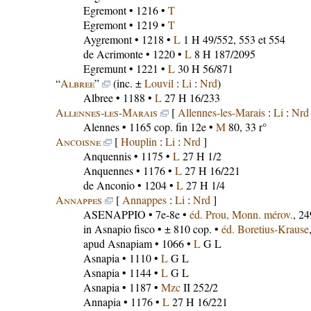
Egremont
• 1216 •
T
Egremont
• 1219 •
T
Aygremont
• 1218 •
L
1 H 49/552, 553 et 554
de Acrimonte
• 1220 •
L
8 H 187/2095
Egremunt
• 1221 •
L
30 H 56/871
“
Albree
”
(inc. ±
Louvil
:
Li
:
Nrd
)
Albree
• 1188 •
L
27 H 16/233
Allennes-les-Marais
[
Allennes-les-Marais
:
Li
:
Nrd
Alennes
• 1165 cop. fin 12e •
M
80, 33 r°
Ancoisne
[
Houplin
:
Li
:
Nrd
]
Anquennis
• 1175 •
L
27 H 1/2
Anquennes
• 1176 •
L
27 H 16/221
de Anconio
• 1204 •
L
27 H 1/4
Annappes
[
Annappes
:
Li
:
Nrd
]
ASENAPPIO
• 7e-8e •
éd. Prou, Monn. mérov.
, 2
in Asnapio fisco
• ± 810 cop. •
éd. Boretius-Krause
apud Asnapiam
• 1066 •
L
G L
Asnapia
• 1110 •
L
G L
Asnapia
• 1144 •
L
G L
Asnapia
• 1187 •
Mzc
II 252/2
Annapia
• 1176 •
L
27 H 16/221