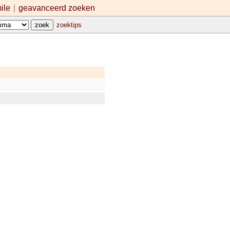
mile
|
geavanceerd zoeken
zoektips