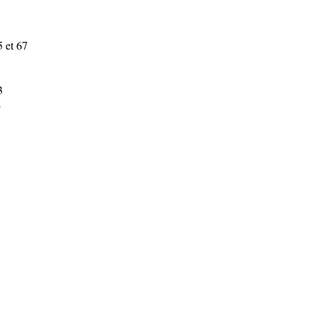
 et 67
3
4