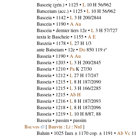
Basceię
(gén.) • 1125 •
L
10 H 56/962
Batsceiam
(acc.) • 1125 •
L
10 H 56/962
Basceia
• 1142 •
L
3 H 200/2844
Basceia
• 1190 •
A Au
Basceia
• dernier tiers 12e •
L
3 H 57/727
iuxta le Bascheie
• 1155 •
A E
Baszeia
• 1178 •
L
27 H 1/3
ante Batseiam
• 12e •
Do
850 119 r°
Basseia
• 1190 •
A Au
Basseia
• 1203 •
L
3 H 200/2845
Basseia
• 1210 •
Pa
K 27/30
Basseia
• 1212 •
L
27 H 17/247
Basseia
• 1215 •
L
8 H 187/2090
Basseia
• 1215 •
L
3 H 166/2285
Basseia
• 1215 •
Ab H
Basseia
• 1216 •
L
8 H 187/2093
Basseia
• 1218 •
L
8 H 187/2096
Basseia
• 1219 •
L
10 H 8/87, 88
Basseia
• passim • passim
Bauvin
[
Bauvin
:
Li
:
Nrd
]
Baluin
• 1025 faux ± 1170 cop. ± 1191 •
Ab Vc
11