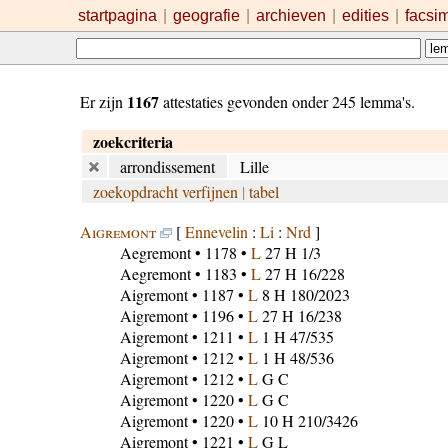
startpagina
|
geografie
|
archieven
|
edities
|
facsi
1167
Er zijn
attestaties gevonden onder 245 lemma's.
zoekcriteria
arrondissement
Lille
zoekopdracht verfijnen
|
tabel
Aigremont
[
Ennevelin
:
Li
:
Nrd
]
Aegremont
• 1178 •
L
27 H 1/3
Aegremont
• 1183 •
L
27 H 16/228
Aigremont
• 1187 •
L
8 H 180/2023
Aigremont
• 1196 •
L
27 H 16/238
Aigremont
• 1211 •
L
1 H 47/535
Aigremont
• 1212 •
L
1 H 48/536
Aigremont
• 1212 •
L
G C
Aigremont
• 1220 •
L
G C
Aigremont
• 1220 •
L
10 H 210/3426
Aigremont
• 1221 •
L
G L