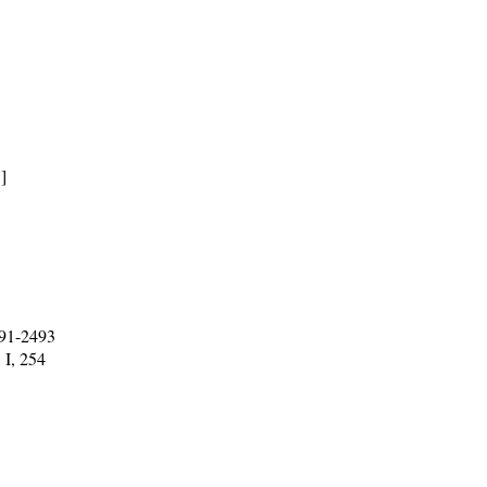
]
491-2493
, I, 254