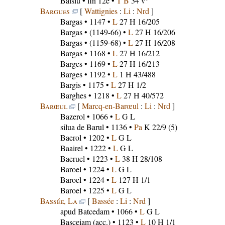
Baisiu
• fin 12e •
T B
34 v°
Bargues
[
Wattignies
:
Li
:
Nrd
]
Bargas
• 1147 •
L
27 H 16/205
Bargas
• (1149-66) •
L
27 H 16/206
Bargas
• (1159-68) •
L
27 H 16/208
Bargas
• 1168 •
L
27 H 16/212
Barges
• 1169 •
L
27 H 16/213
Barges
• 1192 •
L
1 H 43/488
Bargis
• 1175 •
L
27 H 1/2
Barghes
• 1218 •
L
27 H 40/572
Barœul
[
Marcq-en-Barœul
:
Li
:
Nrd
]
Bazerol
• 1066 •
L
G L
silua de Barul
• 1136 •
Pa
K 22/9 (5)
Baerol
• 1202 •
L
G L
Baairel
• 1222 •
L
G L
Baeruel
• 1223 •
L
38 H 28/108
Baroel
• 1224 •
L
G L
Baroel
• 1224 •
L
127 H 1/1
Baroel
• 1225 •
L
G L
Bassée, La
[
Bassée
:
Li
:
Nrd
]
apud Batcedam
• 1066 •
L
G L
Basceiam
(acc.) • 1123 •
L
10 H 1/1