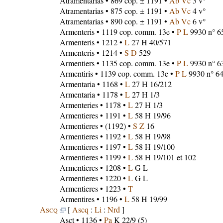
Atramentarias
• 869 cop. ± 1191 •
Ab Vc
3 v°
Atramentarias
• 875 cop. ± 1191 •
Ab Vc
4 v°
Atramentarias
• 890 cop. ± 1191 •
Ab Vc
6 v°
Armenteris
• 1119 cop. comm. 13e •
P L
9930 n° 65
Armenteris
• 1212 •
L
27 H 40/571
Armenteris
• 1214 •
S D
529
Armentiers
• 1135 cop. comm. 13e •
P L
9930 n° 6
Armentiris
• 1139 cop. comm. 13e •
P L
9930 n° 6
Armentaria
• 1168 •
L
27 H 16/212
Armentaria
• 1178 •
L
27 H 1/3
Armenteries
• 1178 •
L
27 H 1/3
Armentieres
• 1191 •
L
58 H 19/96
Armentieres
• (1192) •
S Z
16
Armentieres
• 1192 •
L
58 H 19/98
Armentieres
• 1197 •
L
58 H 19/100
Armentieres
• 1199 •
L
58 H 19/101 et 102
Armentieres
• 1208 •
L
G L
Armentieres
• 1220 •
L
G L
Armentieres
• 1223 •
T
Armentires
• 1196 •
L
58 H 19/99
Ascq
[
Ascq
:
Li
:
Nrd
]
Asct
• 1136 •
Pa
K 22/9 (5)