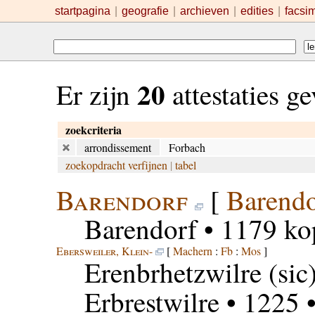
startpagina
|
geografie
|
archieven
|
edities
|
facsi
20
Er zijn
attestaties g
zoekcriteria
arrondissement
Forbach
zoekopdracht verfijnen
|
tabel
Barendorf
[
Barendo
Barendorf
• 1179 ko
Ebersweiler, Klein-
[
Machern
:
Fb
:
Mos
]
Erenbrhetzwilre
(sic
Erbrestwilre
• 1225 