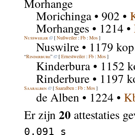
Morhange
Morichinga
• 902 •
Morhanges
• 1214 •
Nußweiler
[
Nußweiler
:
Fb
:
Mos
]
Nuswilre
• 1179 kop.
“
Rinderbure
”
[
Ernestweiler
:
Fb
:
Mos
]
Kinderbura
• 1152 k
Rinderbure
• 1197 k
Saaralben
[
Saaralben
:
Fb
:
Mos
]
de Alben
• 1224 •
K
20
Er zijn
attestaties g
0.091 s