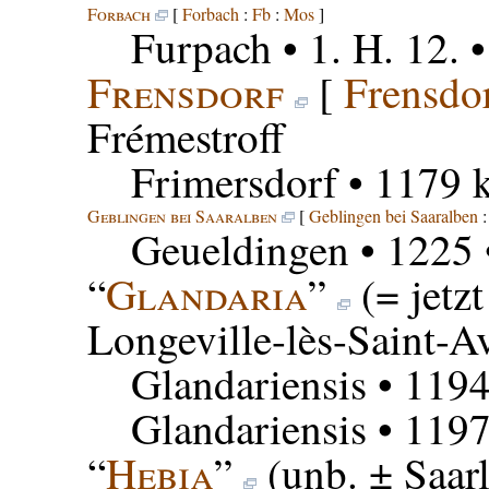
Forbach
[
Forbach
:
Fb
:
Mos
]
Furpach
• 1. H. 12. 
Frensdorf
[
Frensdo
Frémestroff
Frimersdorf
• 1179 k
Geblingen bei Saaralben
[
Geblingen bei Saaralben
Geueldingen
• 1225
“
Glandaria
”
(= jetz
Longeville-lès-Saint-A
Glandariensis
• 1194
Glandariensis
• 1197
“
Hebia
”
(unb. ± Saar