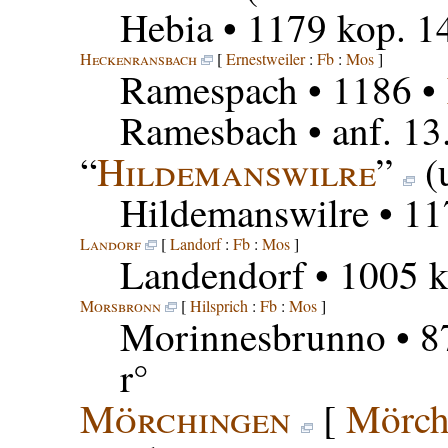
Hebia
• 1179 kop. 1
Heckenransbach
[
Ernestweiler
:
Fb
:
Mos
]
Ramespach
• 1186 •
Ramesbach
• anf. 13
“
Hildemanswilre
”
(
Hildemanswilre
• 11
Landorf
[
Landorf
:
Fb
:
Mos
]
Landendorf
• 1005 k
Morsbronn
[
Hilsprich
:
Fb
:
Mos
]
Morinnesbrunno
• 8
r°
Mörchingen
[
Mörch