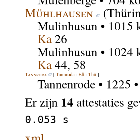
Mühlhausen
(Thürin
Mulinhusun
• 1015 k
Ka
26
Mulinhusun
• 1024 k
Ka
44, 58
Tannroda
[
Tannroda
:
Eft
:
Thü
]
Tannenrode
• 1225 
14
Er zijn
attestaties g
0.053 s
xml