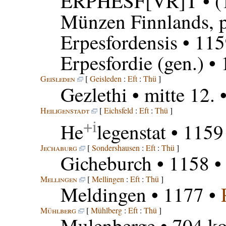
ERPHESF[VR]T
• (
Münzen Finnlands, p
Erpesfordensis
• 115
Erpesfordie
(gen.) •
Geisleden
[
Geisleden
:
Eft
:
Thü
]
Gezlethi
• mitte 12. 
Heiligenstadt
[
Eichsfeld
:
Eft
:
Thü
]
+i
He
legenstat
• 1159
Jechaburg
[
Sondershausen
:
Eft
:
Thü
]
Gicheburch
• 1158 
Mellingen
[
Mellingen
:
Eft
:
Thü
]
Meldingen
• 1177 •
Mühlberg
[
Mühlberg
:
Eft
:
Thü
]
Mulenberge
• 704 ko