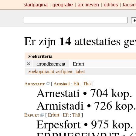
startpagina
|
geografie
|
archieven
|
edities
|
facsi
14
Er zijn
attestaties g
zoekcriteria
arrondissement
Erfurt
zoekopdracht verfijnen
|
tabel
Arnstadt
[
Arnstadt
:
Eft
:
Thü
]
Arnestati
• 704 kop.
Armistadi
• 726 kop
Erfurt
[
Erfurt
:
Eft
:
Thü
]
Erpesfort
• 975 kop. 