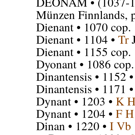
DEONAM
• (1037-
Münzen Finnlands, p
Dienant
• 1070 cop.
Dienant
• 1104 •
Tr
J
Dienant
• 1155 cop.
Dyonant
• 1086 cop.
Dinantensis
• 1152 
Dinantensis
• 1171 
Dynant
• 1203 •
K 
Dynant
• 1204 •
F H
Dinan
• 1220 •
I Vb