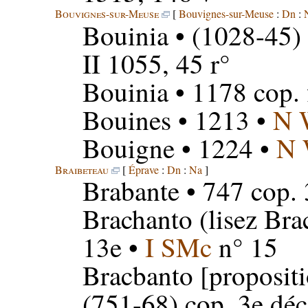
Bouvignes-sur-Meuse
[
Bouvignes-sur-Meuse
:
Dn
:
Bouinia
• (1028-45) 
II 1055, 45 r°
Bouinia
• 1178 cop. 
Bouines
• 1213 •
N 
Bouigne
• 1224 •
N
Braibeteau
[
Éprave
:
Dn
:
Na
]
Brabante
• 747 cop. 
Brachanto
(lisez Bra
13e •
I SMc
n° 15
Bracbanto
[proposit
(751-68) cop. 3e déc