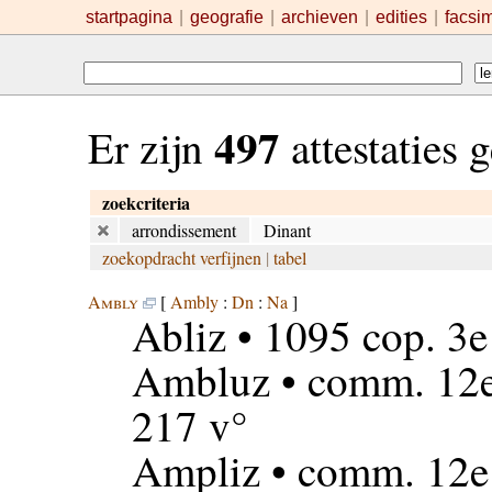
startpagina
|
geografie
|
archieven
|
edities
|
facsi
497
Er zijn
attestaties
zoekcriteria
arrondissement
Dinant
zoekopdracht verfijnen
|
tabel
Ambly
[
Ambly
:
Dn
:
Na
]
Abliz
• 1095 cop. 3e
Ambluz
• comm. 12e
217 v°
Ampliz
• comm. 12e 