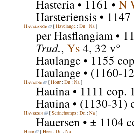
Hasteria
• 1161 •
N 
Harsteriensis
• 1147
Havelange
[
Havelange
:
Dn
:
Na
]
per Hasflangiam
• 11
Trud.
,
Ys
4, 32 v°
Haulange
• 1155 cop
Haulange
• (1160-12
Havenne
[
Hour
:
Dn
:
Na
]
Hauina
• 1111 cop. 
Hauina
• (1130-31) c
Haversin
[
Serinchamps
:
Dn
:
Na
]
Hauersen
• ± 1104 co
Heer
[
Heer
:
Dn
:
Na
]