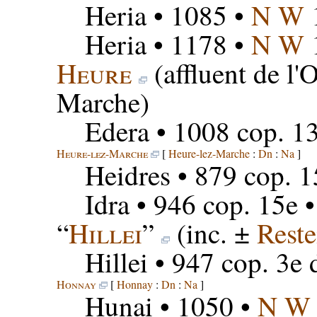
Heria
• 1085 •
N W
Heria
• 1178 •
N W
Heure
(affluent de l'
Marche)
Edera
• 1008 cop. 1
Heure-lez-Marche
[
Heure-lez-Marche
:
Dn
:
Na
]
Heidres
• 879 cop. 1
Idra
• 946 cop. 15e 
“
Hillei
”
(inc. ±
Reste
Hillei
• 947 cop. 3e 
Honnay
[
Honnay
:
Dn
:
Na
]
Hunai
• 1050 •
N W