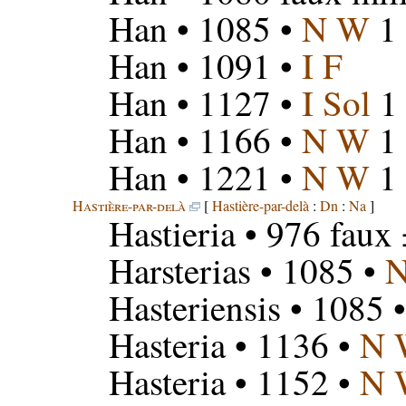
Han
• 1085 •
N W
1
Han
• 1091 •
I F
Han
• 1127 •
I Sol
1
Han
• 1166 •
N W
1
Han
• 1221 •
N W
1
Hastière-par-delà
[
Hastière-par-delà
:
Dn
:
Na
]
Hastieria
• 976 faux
Harsterias
• 1085 •
Hasteriensis
• 1085 
Hasteria
• 1136 •
N 
Hasteria
• 1152 •
N 