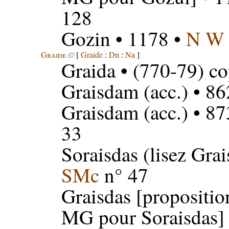
128
Gozin
• 1178 •
N W
Graide
[
Graide
:
Dn
:
Na
]
Graida
• (770-79) co
Graisdam
(acc.) • 86
Graisdam
(acc.) • 87
33
Soraisdas
(lisez Grai
SMc
n° 47
Graisdas
[proposition
MG pour Soraisdas] 