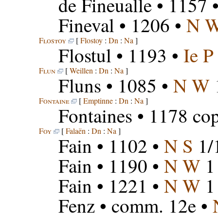
de Fineualle
• 1157 
Fineval
• 1206 •
N 
Flostoy
[
Flostoy
:
Dn
:
Na
]
Flostul
• 1193 •
Ie P
Flun
[
Weillen
:
Dn
:
Na
]
Fluns
• 1085 •
N W
Fontaine
[
Emptinne
:
Dn
:
Na
]
Fontaines
• 1178 cop
Foy
[
Falaën
:
Dn
:
Na
]
Fain
• 1102 •
N S
1/
Fain
• 1190 •
N W
1
Fain
• 1221 •
N W
1
Fenz
• comm. 12e •