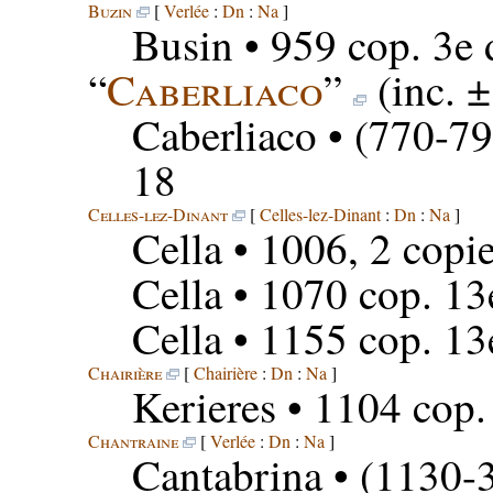
Buzin
[
Verlée
:
Dn
:
Na
]
Busin
• 959 cop. 3e 
“
Caberliaco
”
(inc. 
Caberliaco
• (770-79
18
Celles-lez-Dinant
[
Celles-lez-Dinant
:
Dn
:
Na
]
Cella
• 1006, 2 copi
Cella
• 1070 cop. 13
Cella
• 1155 cop. 13
Chairière
[
Chairière
:
Dn
:
Na
]
Kerieres
• 1104 cop.
Chantraine
[
Verlée
:
Dn
:
Na
]
Cantabrina
• (1130-3