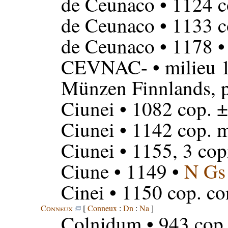
de Ceunaco
• 1124 c
de Ceunaco
• 1133 c
de Ceunaco
• 1178 
CEVNAC-
• milieu 
Münzen Finnlands, p
Ciunei
• 1082 cop. 
Ciunei
• 1142 cop. m
Ciunei
• 1155, 3 cop
Ciune
• 1149 •
N Gs
Cinei
• 1150 cop. co
Conneux
[
Conneux
:
Dn
:
Na
]
Colnidum
• 943 cop.