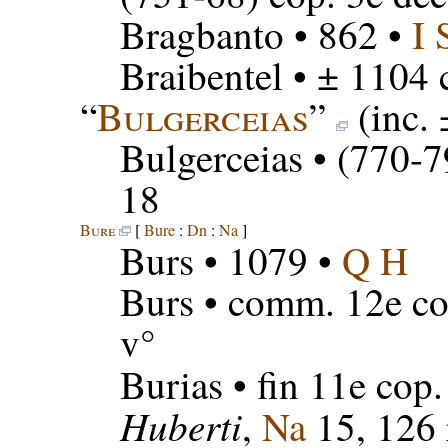
Bragbanto
• 862 •
I
Braibentel
• ± 1104 c
“
Bulgerceias
”
(inc.
Bulgerceias
• (770-7
18
Bure
[
Bure
:
Dn
:
Na
]
Burs
• 1079 •
Q H
Burs
• comm. 12e co
v°
Burias
• fin 11e cop.
Huberti
,
Na
15, 126 