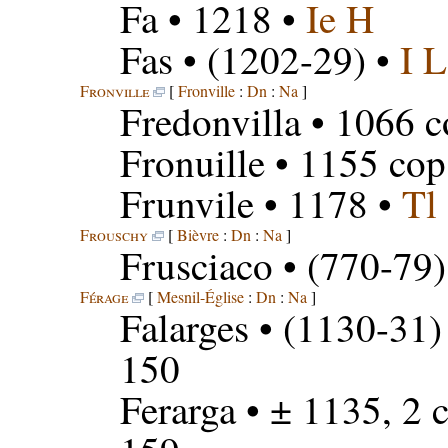
Fa
• 1218 •
Ie H
Fas
• (1202-29) •
I L
Fronville
[
Fronville
:
Dn
:
Na
]
Fredonvilla
• 1066 c
Fronuille
• 1155 cop
Frunvile
• 1178 •
Tl
Frouschy
[
Bièvre
:
Dn
:
Na
]
Frusciaco
• (770-79)
Férage
[
Mesnil-Église
:
Dn
:
Na
]
Falarges
• (1130-31) 
150
Ferarga
• ± 1135, 2 