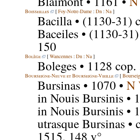
Blaimont
• 1161 •
N
Boisseilles
[
Foy-Notre-Dame
:
Dn
:
Na
]
Bacilla
• (1130-31) c
Baceiles
• (1130-31) 
150
Bolège
[
Wancennes
:
Dn
:
Na
]
Boleges
• 1128 cop. 
Bourseigne-Neuve et Bourseigne-Vieille
[
Bourseig
Bursinas
• 1070 •
N
in Nouis Bursinis
• 
in Nouis Bursinis
• 
utrasque Bursinas
• 
1515, 148 v°