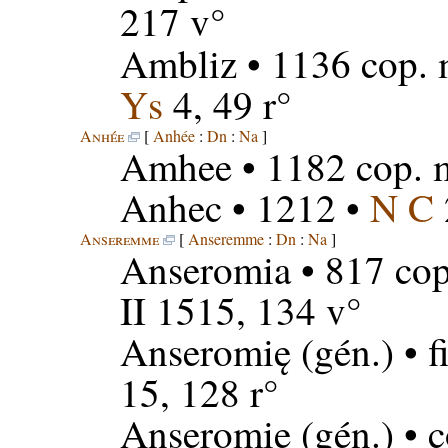
217 v°
Ambliz
• 1136 cop. 
Ys
4, 49 r°
Anhée
[
Anhée
:
Dn
:
Na
]
Amhee
• 1182 cop. 
Anhec
• 1212 •
N C
Anseremme
[
Anseremme
:
Dn
:
Na
]
Anseromia
• 817 cop
II 1515, 134 v°
Anseromię
(gén.) • f
15, 128 r°
Anseromie
(gén.) • 