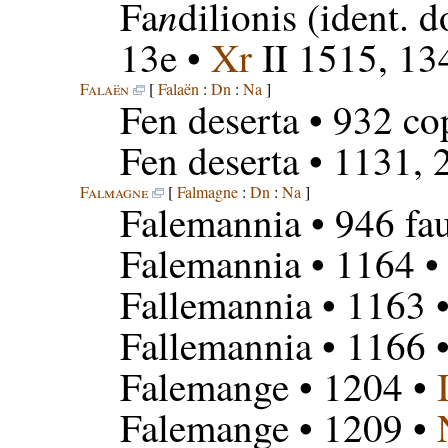
n
Fa
dilionis
(ident. d
13e •
Xr
II 1515, 13
Falaën
[
Falaën
:
Dn
:
Na
]
Fen deserta
• 932 co
Fen deserta
• 1131, 2
Falmagne
[
Falmagne
:
Dn
:
Na
]
Falemannia
• 946 fa
Falemannia
• 1164 
Fallemannia
• 1163 
Fallemannia
• 1166 
Falemange
• 1204 •
Falemange
• 1209 •