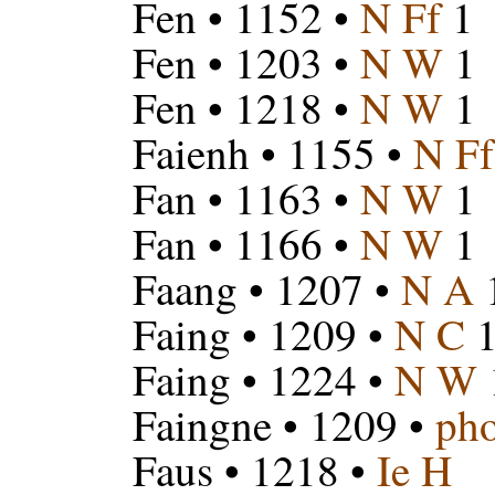
Fen
• 1152 •
N Ff
1
Fen
• 1203 •
N W
1
Fen
• 1218 •
N W
1
Faienh
• 1155 •
N Ff
Fan
• 1163 •
N W
1
Fan
• 1166 •
N W
1
Faang
• 1207 •
N A
Faing
• 1209 •
N C
1
Faing
• 1224 •
N W
Faingne
• 1209 •
pho
Faus
• 1218 •
Ie H