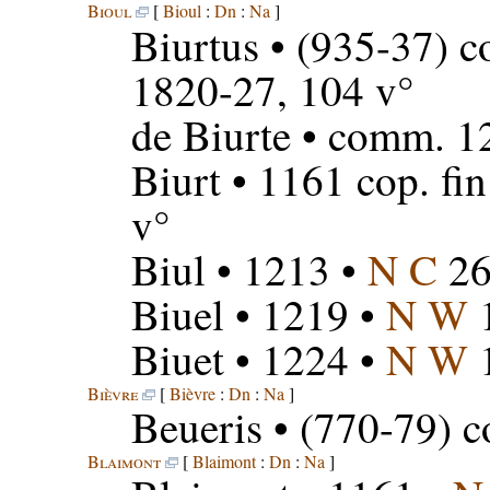
Bioul
[
Bioul
:
Dn
:
Na
]
Biurtus
• (935-37) c
1820-27, 104 v°
de Biurte
• comm. 1
Biurt
• 1161 cop. fi
v°
Biul
• 1213 •
N C
2
Biuel
• 1219 •
N W
Biuet
• 1224 •
N W
Bièvre
[
Bièvre
:
Dn
:
Na
]
Beueris
• (770-79) c
Blaimont
[
Blaimont
:
Dn
:
Na
]