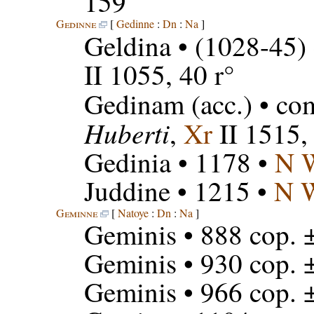
159
Gedinne
[
Gedinne
:
Dn
:
Na
]
Geldina
• (1028-45) 
II 1055, 40 r°
Gedinam
(acc.) • co
Huberti
,
Xr
II 1515,
Gedinia
• 1178 •
N 
Juddine
• 1215 •
N 
Geminne
[
Natoye
:
Dn
:
Na
]
Geminis
• 888 cop. 
Geminis
• 930 cop. 
Geminis
• 966 cop. 