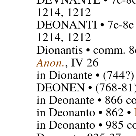
1214, 1212
DEONANTI
• 7e-8e 
1214, 1212
Dionantis
• comm. 8e
Anon.
, IV 26
in Dionante
• (744?)
DEONEN
• (768-81
in Deonante
• 866 co
in Deonanto
• 862 •
in Deonanto
• 985 c