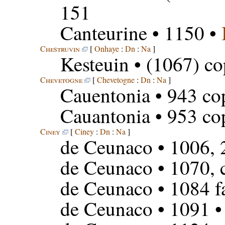
151
Canteurine
• 1150 •
Chestruvin
[
Onhaye
:
Dn
:
Na
]
Kesteuin
• (1067) co
Chevetogne
[
Chevetogne
:
Dn
:
Na
]
Cauentonia
• 943 cop
Cauantonia
• 953 cop
Ciney
[
Ciney
:
Dn
:
Na
]
de Ceunaco
• 1006, 
de Ceunaco
• 1070, 
de Ceunaco
• 1084 f
de Ceunaco
• 1091 