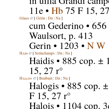
in uilla Grandi camp
11e •
Hb
75 F 15, 27
Gérin
[
Gérin
:
Dn
:
Na
]
cum Gederino
• 656 
Waulsort, p. 413
Gerin
• 1203 •
N W
Haid
[
Serinchamps
:
Dn
:
Na
]
Haidis
• 885 cop. ± 
15, 27 r°
Halloy
[
Braibant
:
Dn
:
Na
]
Halogis
• 885 cop. ±
F 15, 27 r°
Halois
• 1104 cop. 3