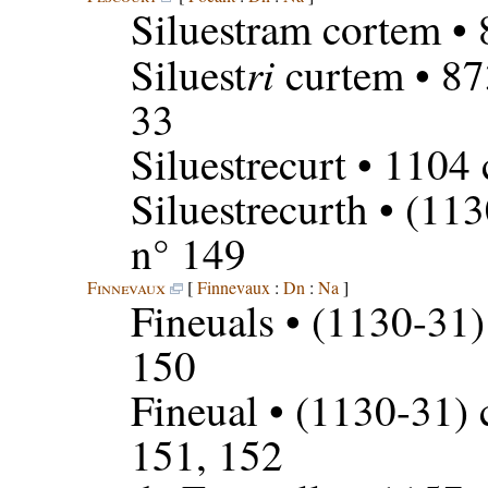
Siluestram cortem
• 
ri
Siluest
curtem
• 87
33
Siluestrecurt
• 1104 
Siluestrecurth
• (113
n° 149
Finnevaux
[
Finnevaux
:
Dn
:
Na
]
Fineuals
• (1130-31)
150
Fineual
• (1130-31) 
151, 152