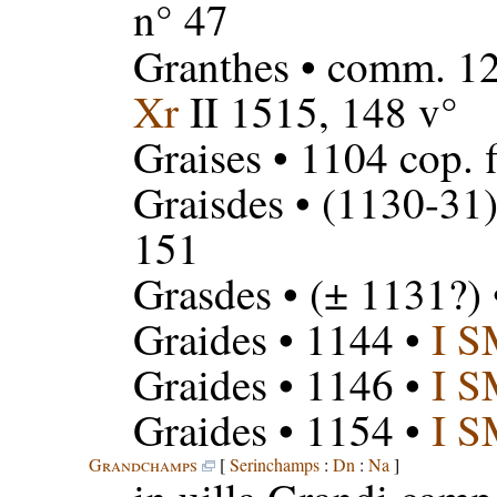
n° 47
Granthes
• comm. 12
Xr
II 1515, 148 v°
Graises
• 1104 cop. 
Graisdes
• (1130-31)
151
Grasdes
• (± 1131?)
Graides
• 1144 •
I 
Graides
• 1146 •
I 
Graides
• 1154 •
I 
Grandchamps
[
Serinchamps
:
Dn
:
Na
]