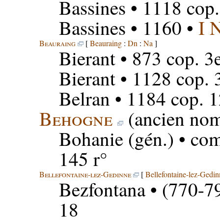
Bassines
• 1118 cop.
Bassines
• 1160 •
I 
Beauraing
[
Beauraing
:
Dn
:
Na
]
Bierant
• 873 cop. 3e
Bierant
• 1128 cop. 
Belran
• 1184 cop. 
Behogne
(ancien no
Bohanie
(gén.) • co
145 r°
Bellefontaine-lez-Gedinne
[
Bellefontaine-lez-Gedin
Bezfontana
• (770-79
18