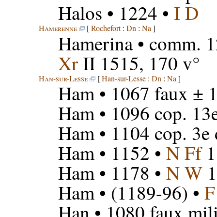
Halos
• 1224 •
I D
Hamerenne
[
Rochefort
:
Dn
:
Na
]
Hamerina
• comm. 1
Xr
II 1515, 170 v°
Han-sur-Lesse
[
Han-sur-Lesse
:
Dn
:
Na
]
Ham
• 1067 faux ± 
Ham
• 1096 cop. 13
Ham
• 1104 cop. 3e 
Ham
• 1152 •
N Ff
1
Ham
• 1178 •
N W
1
Ham
• (1189-96) •
F
Han
• 1080 faux mil