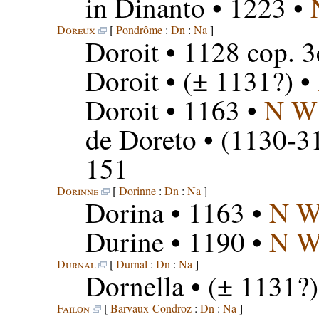
in Dinanto
• 1223 •
Doreux
[
Pondrôme
:
Dn
:
Na
]
Doroit
• 1128 cop. 3
Doroit
• (± 1131?) •
Doroit
• 1163 •
N W
de Doreto
• (1130-31
151
Dorinne
[
Dorinne
:
Dn
:
Na
]
Dorina
• 1163 •
N 
Durine
• 1190 •
N 
Durnal
[
Durnal
:
Dn
:
Na
]
Dornella
• (± 1131?)
Failon
[
Barvaux-Condroz
:
Dn
:
Na
]