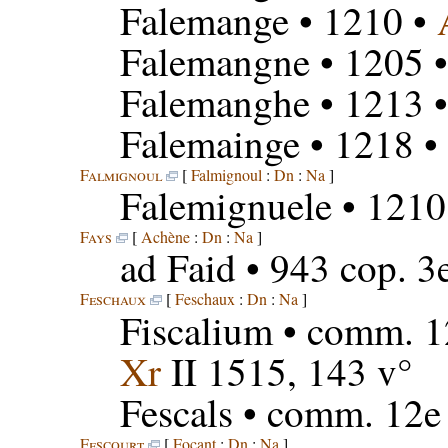
Falemange
• 1210 •
Falemangne
• 1205 
Falemanghe
• 1213 
Falemainge
• 1218 •
Falmignoul
[
Falmignoul
:
Dn
:
Na
]
Falemignuele
• 1210
Fays
[
Achène
:
Dn
:
Na
]
ad Faid
• 943 cop. 3
Feschaux
[
Feschaux
:
Dn
:
Na
]
Fiscalium
• comm. 1
Xr
II 1515, 143 v°
Fescals
• comm. 12e 
Fescourt
[
Focant
:
Dn
:
Na
]