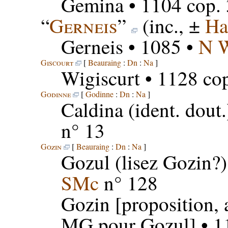
Gemina
• 1104 cop. 
“
Gerneis
”
(inc., ±
Ha
Gerneis
• 1085 •
N 
Giscourt
[
Beauraing
:
Dn
:
Na
]
Wigiscurt
• 1128 cop
Godinne
[
Godinne
:
Dn
:
Na
]
Caldina
(ident. dout.
n° 13
Gozin
[
Beauraing
:
Dn
:
Na
]
Gozul
(lisez Gozin?)
SMc
n° 128
Gozin
[proposition, 
MG pour Gozul] • 11