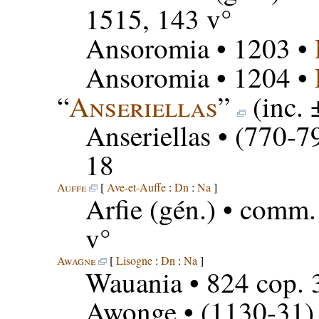
1515, 143 v°
Ansoromia
• 1203 •
Ansoromia
• 1204 •
“
Anseriellas
”
(inc.
Anseriellas
• (770-79
18
Auffe
[
Ave-et-Auffe
:
Dn
:
Na
]
Arfie
(gén.) • comm.
v°
Awagne
[
Lisogne
:
Dn
:
Na
]
Wauania
• 824 cop. 
Awonge
• (1130-31) 