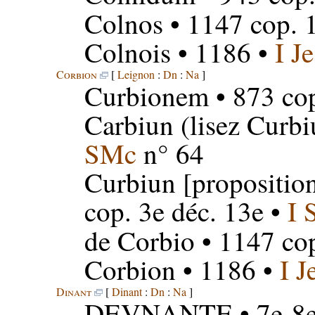
Colnos
• 1147 cop. 
Colnois
• 1186 •
I Je
Corbion
[
Leignon
:
Dn
:
Na
]
Curbionem
• 873 cop
Carbiun
(lisez Curbi
SMc
n° 64
Curbiun
[propositio
cop. 3e déc. 13e •
I 
de Corbio
• 1147 co
Corbion
• 1186 •
I J
Dinant
[
Dinant
:
Dn
:
Na
]
DEVNANTE
• 7e-8e