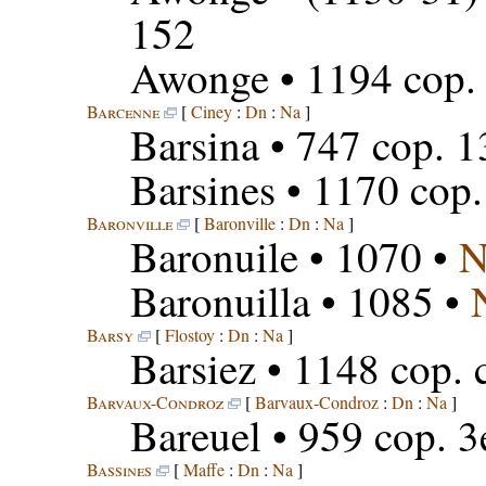
152
Awonge
• 1194 cop. 
Barcenne
[
Ciney
:
Dn
:
Na
]
Barsina
• 747 cop. 1
Barsines
• 1170 cop.
Baronville
[
Baronville
:
Dn
:
Na
]
Baronuile
• 1070 •
N
Baronuilla
• 1085 •
Barsy
[
Flostoy
:
Dn
:
Na
]
Barsiez
• 1148 cop. 
Barvaux-Condroz
[
Barvaux-Condroz
:
Dn
:
Na
]
Bareuel
• 959 cop. 3
Bassines
[
Maffe
:
Dn
:
Na
]