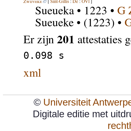
Zwijveke
[
Sint-Gillis
:
De
:
OVl
]
Sueueka
• 1223 •
G 
Sueueke
• (1223) •
201
Er zijn
attestaties
0.098 s
xml
©
Universiteit Antwerp
Digitale editie met uit
rech