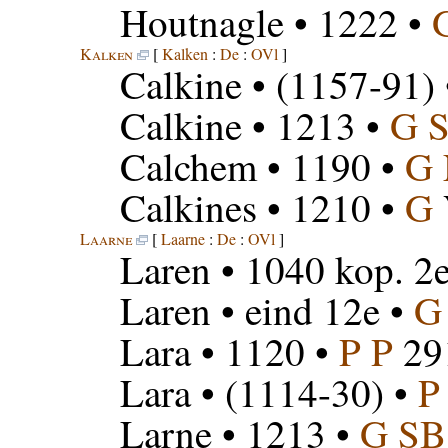
Houtnagle
• 1222 •
Kalken
[
Kalken
:
De
:
OVl
]
Calkine
• (1157-91)
Calkine
• 1213 •
G 
Calchem
• 1190 •
G
Calkines
• 1210 •
G
Laarne
[
Laarne
:
De
:
OVl
]
Laren
• 1040 kop. 2e
Laren
• eind 12e •
G
Lara
• 1120 •
P P
29
Lara
• (1114-30) •
P
Larne
• 1213 •
G SB