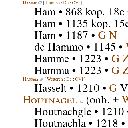
Hamme
[
Hamme
:
De
:
OVl
]
Ham
• 868 kop. 18e
Ham
• 1135 kop. 15
Ham
• 1187 •
G N
de Hammo
• 1145 •
Hamme
• 1223 •
G 
Hamma
• 1223 •
G 
Hasselt
[
Wetteren
:
De
:
OVl
]
Hasselt
• 1210 •
G
V
Houtnagel
(onb. ±
W
Houtnachgle
• 1210
Houtnachla
• 1218 •