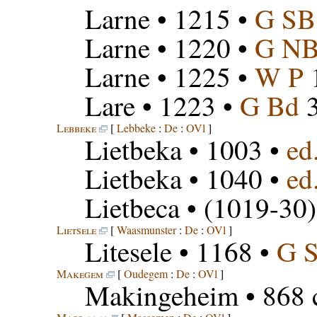
Larne
• 1215 •
G SB
Larne
• 1220 •
G N
Larne
• 1225 •
W P
Lare
• 1223 •
G Bd
3
Lebbeke
[
Lebbeke
:
De
:
OVl
]
Lietbeka
• 1003 •
ed
Lietbeka
• 1040 •
ed
Lietbeca
• (1019-30)
Lietsele
[
Waasmunster
:
De
:
OVl
]
Litesele
• 1168 •
G 
Makegem
[
Oudegem
:
De
:
OVl
]
Makingeheim
• 868 