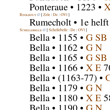
Ponteraue
• 1223 •
X
Rinkhout
[
Zele
:
De
:
OVl
]
Rumecholt
• 1e helf
Schellebelle
[
Schellebelle
:
De
:
OVl
]
Bella
• 1155 •
G SB
Bella
• 1162 •
G N
Bella
• 1165 •
G SB
Bella
• 1166 •
X E
7
Bella
• (1163-77) •
Bella
• 1179 •
G N
Bella
• 1180 •
X E
5
Bella
• 1190 •
G N