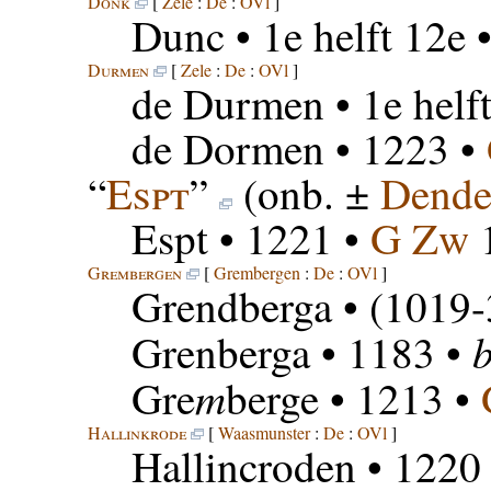
Donk
[
Zele
:
De
:
OVl
]
Dunc
• 1e helft 12e 
Durmen
[
Zele
:
De
:
OVl
]
de Durmen
• 1e helf
de Dormen
• 1223 •
“
Espt
”
(onb. ±
Dende
Espt
• 1221 •
G Zw
Grembergen
[
Grembergen
:
De
:
OVl
]
Grendberga
• (1019-
b
Grenberga
• 1183 •
m
Gre
berge
• 1213 •
Hallinkrode
[
Waasmunster
:
De
:
OVl
]
Hallincroden
• 1220