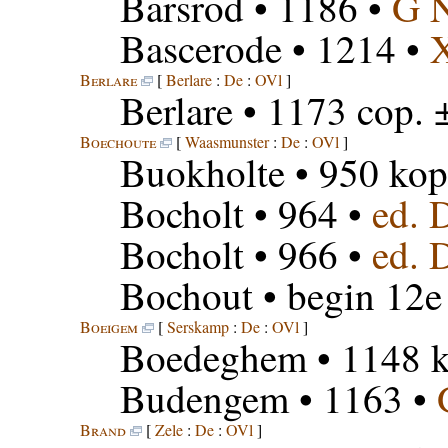
Barsrod
• 1186 •
G 
Bascerode
• 1214 •
Berlare
[
Berlare
:
De
:
OVl
]
Berlare
• 1173 cop. 
Boechoute
[
Waasmunster
:
De
:
OVl
]
Buokholte
• 950 kop
Bocholt
• 964 •
ed. 
Bocholt
• 966 •
ed. 
Bochout
• begin 12e
Boeigem
[
Serskamp
:
De
:
OVl
]
Boedeghem
• 1148 k
Budengem
• 1163 •
Brand
[
Zele
:
De
:
OVl
]