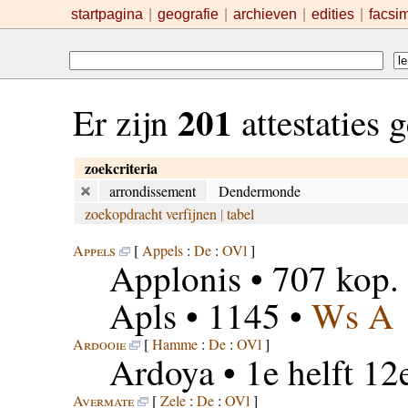
startpagina
|
geografie
|
archieven
|
edities
|
facsi
201
Er zijn
attestaties
zoekcriteria
arrondissement
Dendermonde
zoekopdracht verfijnen
|
tabel
Appels
[
Appels
:
De
:
OVl
]
Applonis
• 707 kop.
Apls
• 1145 •
Ws A
Ardooie
[
Hamme
:
De
:
OVl
]
Ardoya
• 1e helft 12
Avermate
[
Zele
:
De
:
OVl
]