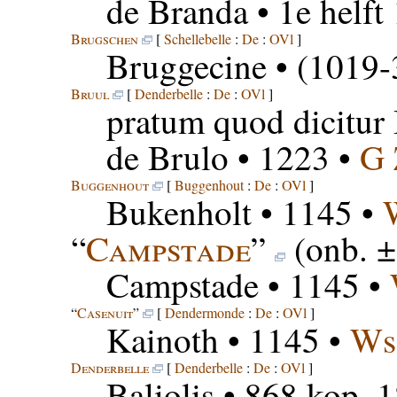
de Branda
• 1e helft
Brugschen
[
Schellebelle
:
De
:
OVl
]
Bruggecine
• (1019-
Bruul
[
Denderbelle
:
De
:
OVl
]
pratum quod dicitur 
de Brulo
• 1223 •
G
Buggenhout
[
Buggenhout
:
De
:
OVl
]
Bukenholt
• 1145 •
“
Campstade
”
(onb. 
Campstade
• 1145 •
“
Casenuit
”
[
Dendermonde
:
De
:
OVl
]
Kainoth
• 1145 •
Ws
Denderbelle
[
Denderbelle
:
De
:
OVl
]
Baliolis
• 868 kop. 1