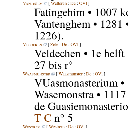
Vantegem
[
Wetteren
:
De
:
OVl
]
Fatingehim
• 1007 k
Vantenghem
• 1281 
1226).
Veldeken
[
Zele
:
De
:
OVl
]
Veldechen
• 1e helft
27 bis r°
Waasmunster
[
Waasmunster
:
De
:
OVl
]
VUasmonasterium
• 
Wasemonstra
• 1117
de Guasiemonasteri
T C
n° 5
Westrem
[
Westrem
:
De
:
OVl
]