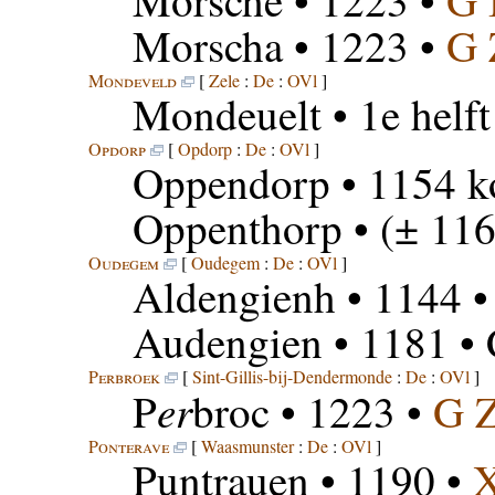
Morsche
• 1223 •
G 
Morscha
• 1223 •
G
Mondeveld
[
Zele
:
De
:
OVl
]
Mondeuelt
• 1e helf
Opdorp
[
Opdorp
:
De
:
OVl
]
Oppendorp
• 1154 k
Oppenthorp
• (± 116
Oudegem
[
Oudegem
:
De
:
OVl
]
Aldengienh
• 1144 •
Audengien
• 1181 •
Perbroek
[
Sint-Gillis-bij-Dendermonde
:
De
:
OVl
]
er
P
broc
• 1223 •
G 
Ponterave
[
Waasmunster
:
De
:
OVl
]
Puntrauen
• 1190 •