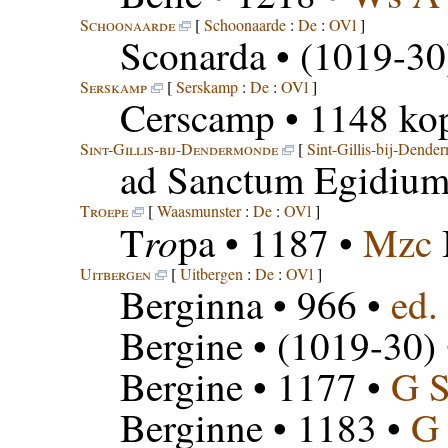
Schoonaarde
[
Schoonaarde
:
De
:
OVl
]
Sconarda
• (1019-30
Serskamp
[
Serskamp
:
De
:
OVl
]
Cerscamp
• 1148 kop
Sint-Gillis-bij-Dendermonde
[
Sint-Gillis-bij-Dende
ad Sanctum Egidiu
Troepe
[
Waasmunster
:
De
:
OVl
]
ro
T
pa
• 1187 •
Mzc
Uitbergen
[
Uitbergen
:
De
:
OVl
]
Berginna
• 966 •
ed.
Bergine
• (1019-30)
Bergine
• 1177 •
G 
Berginne
• 1183 •
G