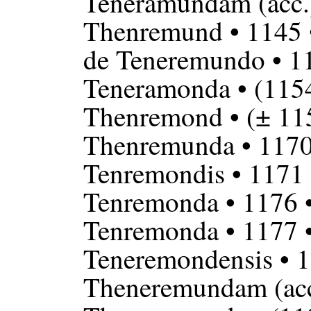
Teneramundam
(acc.
Thenremund
• 1145
de Teneremundo
• 1
Teneramonda
• (115
Thenremond
• (± 11
Thenremunda
• 117
Tenremondis
• 1171
Tenremonda
• 1176 
Tenremonda
• 1177 
Teneremondensis
• 
Theneremundam
(ac