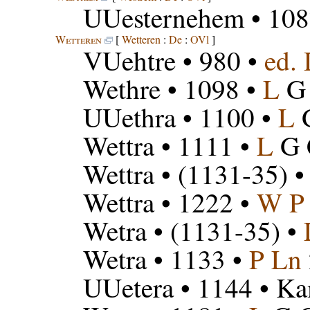
UUesternehem
• 108
Wetteren
[
Wetteren
:
De
:
OVl
]
VUehtre
• 980 •
ed.
Wethre
• 1098 •
L
G
UUethra
• 1100 •
L
Wettra
• 1111 •
L
G 
Wettra
• (1131-35) 
Wettra
• 1222 •
W P
Wetra
• (1131-35) •
Wetra
• 1133 •
P Ln
UUetera
• 1144 • Ka