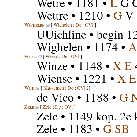
Wetre
• 1181 •
L
G 
Wettre
• 1210 •
G
V
Wichelen
[
Wichelen
:
De
:
OVl
]
UUichline
• begin 1
Wighelen
• 1174 •
A
Wieze
[
Wieze
:
De
:
OVl
]
Winze
• 1148 •
X E
Wiense
• 1221 •
X E
Wijk
[
Massemen
:
De
:
OVl
?]
de Vico
• 1188 •
G 
Zele
[
Zele
:
De
:
OVl
]
Zele
• 1149 kop. 2e 
Zele
• 1183 •
G SB