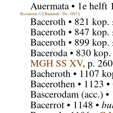
Auermata
• 1e helft 
Baasrode
[
Baasrode
:
De
:
OVl
]
Baceroth
• 821 kop.
Baceroth
• 847 kop.
Baceroth
• 899 kop.
Baceroda
• 830 kop.
MGH SS XV
, p. 260
Bacheroth
• 1107 ko
Bacerothen
• 1123 •
Bascerodam
(acc.) •
bu
Bacerrot
• 1148 •