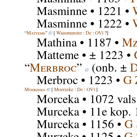
Masminne
• 1221 •
Masminne
• 1222 •
“
Matteme
”
[
Waasmunster
:
De
:
OVl
?]
Mathina
• 1187 •
Mz
Matteme
• ± 1223 •
“
Merbroc
”
(onb. ±
D
Merbroc
• 1223 •
G 
Moerzeke
[
Moerzeke
:
De
:
OVl
]
Morceka
• 1072 vals
Murceka
• 11e kop. 
Murceka
• 1156 •
G
Murzeke
• 1125 •
G