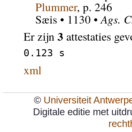
Plummer
, p. 246
Ags. C
Sæis
• 1130 •
3
Er zijn
attestaties ge
0.123 s
xml
©
Universiteit Antwerp
Digitale editie met uit
rech