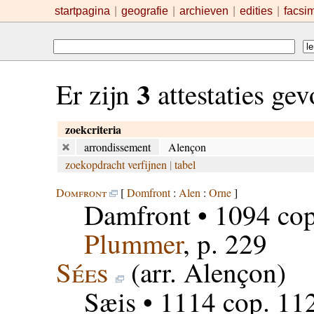
startpagina
|
geografie
|
archieven
|
edities
|
facsi
3
Er zijn
attestaties ge
zoekcriteria
arrondissement
Alençon
zoekopdracht verfijnen
|
tabel
Domfront
[
Domfront
:
Alen
:
Orne
]
Damfront
• 1094 cop
Plummer
, p. 229
Sées
(arr. Alençon)
Sæis
• 1114 cop. 11