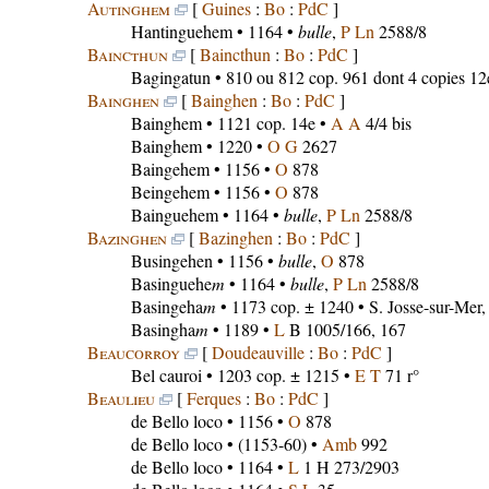
Autinghem
[
Guines
:
Bo
:
PdC
]
Hantinguehem
• 1164 •
bulle
,
P Ln
2588/8
Baincthun
[
Baincthun
:
Bo
:
PdC
]
Bagingatun
• 810 ou 812 cop. 961 dont 4 copies 12
Bainghen
[
Bainghen
:
Bo
:
PdC
]
Bainghem
• 1121 cop. 14e •
A A
4/4 bis
Bainghem
• 1220 •
O G
2627
Baingehem
• 1156 •
O
878
Beingehem
• 1156 •
O
878
Bainguehem
• 1164 •
bulle
,
P Ln
2588/8
Bazinghen
[
Bazinghen
:
Bo
:
PdC
]
Busingehen
• 1156 •
bulle
,
O
878
Basinguehe
m
• 1164 •
bulle
,
P Ln
2588/8
Basingeha
m
• 1173 cop. ± 1240 • S. Josse-sur-Mer
Basingha
m
• 1189 •
L
B 1005/166, 167
Beaucorroy
[
Doudeauville
:
Bo
:
PdC
]
Bel cauroi
• 1203 cop. ± 1215 •
E T
71 r°
Beaulieu
[
Ferques
:
Bo
:
PdC
]
de Bello loco
• 1156 •
O
878
de Bello loco
• (1153-60) •
Amb
992
de Bello loco
• 1164 •
L
1 H 273/2903