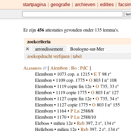
startpagina
|
geografie
|
archieven
|
edities
|
facsi
456
Er zijn
attestaties gevonden onder 135 lemma's.
zoekcriteria
arrondissement
Boulogne-sur-Mer
zoekopdracht verfijnen
|
tabel
Alembon
[
Alembon
:
Bo
:
PdC
]
Elembom
• 1073 cop. ± 1215 •
E T
98 r°
Elembon
• 1109 cop. 1775 •
O
803 I n° 108
Elembom
• 1119 copie fin 12e •
O
735, 33 r°
Elembon
• 1119 copie 1775 •
O
803 I n° 127
Elembom
• 1127 copie fin 12e •
O
735, 34 r°
Elembom
• 1127 copie 1775 •
O
803 I n° 155
Elembom
• 1164 •
P Ln
2588/8
Elembom
• 1170 •
P Ln
2588/10
Elebo
m
• milieu 12e •
Reb
397, 2 r°, 134 r°
Hellebom
• milieu 12e •
Reb
397, 2 r°, 134 r°