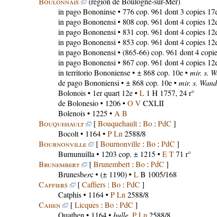
Boulonnais
(région de Boulogne-sur-Mer)
in pago Bononinse
• 776 cop. 961 dont 3 copies 17
in pago Bononensi
• 808 cop. 961 dont 4 copies 12
in pago Bononensi
• 831 cop. 961 dont 4 copies 12
in pago Bononensi
• 853 cop. 961 dont 4 copies 12
in pago Bononensi
• (865-66) cop. 961 dont 4 copi
in pago Bononensi
• 867 cop. 961 dont 4 copies 12
in territorio Bononiense
• ± 868 cop. 10e •
mir. s. W
de pago Bononiensi
• ± 868 cop. 10e •
mir. s. Wandr
Bolonois
• 1er quart 12e •
L
1 H 1757, 24 r°
de Bolonesio
• 1206 •
O V
CXLII
Bolenois
• 1225 •
A B
Bouquehault
[
Bouquehault
:
Bo
:
PdC
]
Bocolt
• 1164 •
P Ln
2588/8
Bournonville
[
Bournonville
:
Bo
:
PdC
]
Burnunuilla
• 1203 cop. ± 1215 •
E T
71 r°
Brunembert
[
Brunembert
:
Bo
:
PdC
]
Brunesb
er
c
• (± 1190) •
L
B 1005/168
Caffiers
[
Caffiers
:
Bo
:
PdC
]
Catphis
• 1164 •
P Ln
2588/8
Cahen
[
Licques
:
Bo
:
PdC
]
Quathen
• 1164 •
bulle
,
P Ln
2588/8