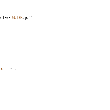
e-18e •
éd. DB
, p. 45
,
A Jc
n° 17