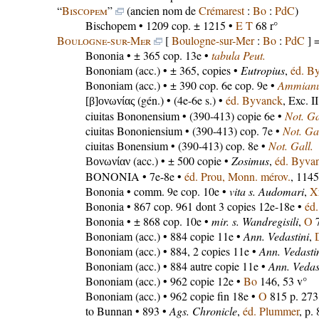
“
Biscopem
”
(ancien nom de
Crémarest
:
Bo
:
PdC
)
Bischopem
• 1209 cop. ± 1215 •
E T
68 r°
Boulogne-sur-Mer
[
Boulogne-sur-Mer
:
Bo
:
PdC
] =
Bononia
• ± 365 cop. 13e •
tabula Peut.
Bononiam
(acc.) • ± 365, copies •
Eutropius
,
éd. B
Bononiam
(acc.) • ± 390 cop. 6e cop. 9e •
Ammianu
(gén.) • (4e-6e s.) •
éd. Byvanck
, Exc. I
[β]ονωνίας
ciuitas Bononensium
• (390-413) copie 6e •
Not. Ga
ciuitas Bononiensium
• (390-413) cop. 7e •
Not. Gal
ciuitas Bonensium
• (390-413) cop. 8e •
Not. Gall.
(acc.) • ± 500 copie •
Zosimus
,
éd. Byva
Βονωνίαν
BONONIA
• 7e-8e •
éd. Prou, Monn. mérov.
, 114
Bononia
• comm. 9e cop. 10e •
vita s. Audomari
,
X
Bononia
• 867 cop. 961 dont 3 copies 12e-18e •
éd
Bononia
• ± 868 cop. 10e •
mir. s. Wandregisili
,
O
7
Bononiam
(acc.) • 884 copie 11e •
Ann. Vedastini
,
Bononiam
(acc.) • 884, 2 copies 11e •
Ann. Vedasti
Bononiam
(acc.) • 884 autre copie 11e •
Ann. Vedas
Bononiam
(acc.) • 962 copie 12e •
Bo
146, 53 v°
Bononiam
(acc.) • 962 copie fin 18e •
O
815 p. 273
to Bunnan
• 893 •
Ags. Chronicle
,
éd. Plummer
, p.