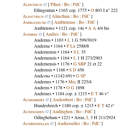
Alenthun
[
Pihen
:
Bo
:
PdC
]
Ellingentun
• 1165 cop. 1775 •
O
803 I n° 222
Alincthun
[
Alincthun
:
Bo
:
PdC
]
Ambleteuse
[
Ambleteuse
:
Bo
:
PdC
]
Ambletowe
• 1121 cop. 14e •
A A
4/4 bis
Andres
[
Andres
:
Bo
:
PdC
]
Andernis
• 1103 •
L
1 G 599/3019
Anderna
• 1164 •
P Ln
2588/8
Andernensis
• 1164 •
S L
35
Andernensis
• 1164 •
L
1 H 273/2903
Andernensis
• 1176 •
G SBP
21 et 22
Andrensis
• 1166 •
S D
456
And
er
n
a
• (1142-69) •
G SP
Andernes
• 1176 •
Mzc
II 225/4
Andrens
• 1178 •
O G
1898
Andrenes
• 1184 cop. ± 1215 •
E T
46 v°
Audembert
[
Audembert
:
Bo
:
PdC
]
Hundesberch
• 1180 cop. ± 1215 •
E T
42 r°
Audinghen
[
Audinghen
:
Bo
:
PdC
]
Odingheham
• 1221 • Arras,
L
3 H 211/2924
Audresselles
[
Audresselles
:
Bo
:
PdC
]