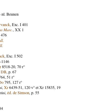
 nl. Beunen
yvanck
, Exc. I 401
s Marc.
, XX 1
I 476
ll.
l.
nck
, Exc. I 502
5-1146
r
8518-20, 70 r°
. DB
, p. 67
64, 51 r°
Do
795, 127 r°
ni
,
Xr
6439-51, 120 v° et Xr 15835, 19
tini
,
éd. de Simson
, p. 55
 84