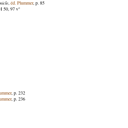
nicle
,
éd. Plummer
, p. 85
 50, 97 v°
lummer
, p. 232
lummer
, p. 236