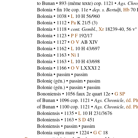
to Bunan
• 893 (même texte) cop. 1121 •
Ags. Chro
Bolonia
• fin 10e cop. 11e •
dep. s. Bertulfi
,
Hb
70 H
Bolonia
• 1038 •
L
10 H 56/960
Bolonia
• 1112 •
Pa
K 21/5 (3)
Bolonia
• 1118 •
cont. Gembl.
,
Xr
18239-40, 56 v°
Bolonia
• 1123 •
P F
192/17
Bolonia
• 1127 •
O V
AB XIV
Bolonia
• 1162 •
L
10 H 43/697
Bolonia
• 1163 •
Ni
1
Bolonia
• 1163 •
L
10 H 43/698
Bolonia
• 1166 •
O V
LXXXI 2
Bolonia
• passim • passim
Bolonię
(gén.) • passim • passim
Bolonie
(gén.) • passim • passim
Bononiensis
• 1056 faux 2e quart 12e •
G SP
of Bunan
• 1096 cop. 1121 •
Ags. Chronicle
,
éd. P
of Bunan
• 1100 cop. 1121 •
Ags. Chronicle
,
éd. P
Boloniensis
• 1135 •
L
10 H 231/3676
Boloniensis
• 1163 •
S D
451
Boloniensis
• passim • passim
Bolonia supra mare
• 1224 •
G C
18