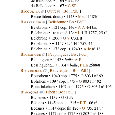
de Bello loco
• 1164 •
S L
35
de Bello loco
• 1167 •
G SP
Becque, la
[
Outreau
:
Bo
:
PdC
]
Becce
(ident. dout.) • 1143 •
Mzc
II 183/1
Bellebrune
[
Bellebrune
:
Bo
:
PdC
]
Belebrona
• 1121 cop. 14e •
A A
4/4 bis
Belebrone
• 1re moitié 12e •
L
1 H 1757, 25 r°
Belebrone
• 1206 •
O V
CXLII
Bellebrona
• ± 1157 •
L
1 H 1757, 44 r°
Belebruna
• 1172 cop. ± 1240 •
A Jc
n° 18
Beussingue
[
Peuplingues
:
Bo
:
PdC
]
Bichingeen
• 1142 •
bulle
,
A E
Bessinguehe
m
• 1164 •
bulle
,
P Ln
2588/8
Beuvrequen
[
Beuvrequen
:
Bo
:
PdC
]
Bouorkem
• 1040 cop. 1775 •
O
803 I n° 69
Bofrihem
• 1097 cop. 1775 •
O
803 I n° 92
Bouerinkehem
• 1107 cop. 1775 •
O
803 I n° 105
Bientques
[
Pihen
:
Bo
:
PdC
]
Bichenes
• 1139 •
O G
59
Bikenes
• 1145 cop. ± 1215 •
E T
106 r°
Becanes
• 1147 copie fin 12e •
O
735, 21 v°
Bekanes
• 1147 copie 1775 •
O
803 I n° 188