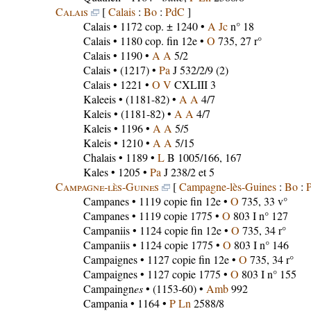
Calais
[
Calais
:
Bo
:
PdC
]
Calais
• 1172 cop. ± 1240 •
A Jc
n° 18
Calais
• 1180 cop. fin 12e •
O
735, 27 r°
Calais
• 1190 •
A A
5/2
Calais
• (1217) •
Pa
J 532/2/9 (2)
Calais
• 1221 •
O V
CXLIII 3
Kaleeis
• (1181-82) •
A A
4/7
Kaleis
• (1181-82) •
A A
4/7
Kaleis
• 1196 •
A A
5/5
Kaleis
• 1210 •
A A
5/15
Chalais
• 1189 •
L
B 1005/166, 167
Kales
• 1205 •
Pa
J 238/2 et 5
Campagne-lès-Guines
[
Campagne-lès-Guines
:
Bo
:
Campanes
• 1119 copie fin 12e •
O
735, 33 v°
Campanes
• 1119 copie 1775 •
O
803 I n° 127
Campaniis
• 1124 copie fin 12e •
O
735, 34 r°
Campaniis
• 1124 copie 1775 •
O
803 I n° 146
Campaignes
• 1127 copie fin 12e •
O
735, 34 r°
Campaignes
• 1127 copie 1775 •
O
803 I n° 155
Campaingn
es
• (1153-60) •
Amb
992
Campania
• 1164 •
P Ln
2588/8