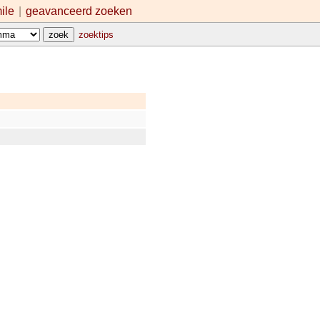
mile
|
geavanceerd zoeken
zoektips