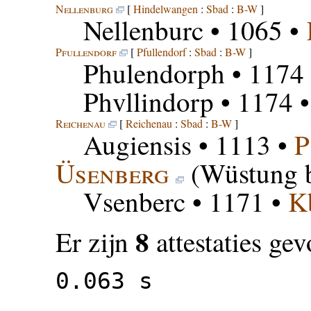
Nellenburg
[
Hindelwangen
:
Sbad
:
B-W
]
Nellenburc
• 1065 •
Pfullendorf
[
Pfullendorf
:
Sbad
:
B-W
]
Phulendorph
• 1174
Phvllindorp
• 1174 
Reichenau
[
Reichenau
:
Sbad
:
B-W
]
Augiensis
• 1113 •
P
Üsenberg
(Wüstung 
Vsenberc
• 1171 •
K
8
Er zijn
attestaties ge
0.063 s