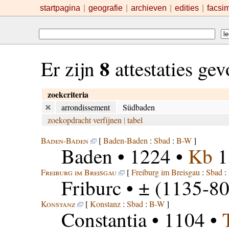
startpagina
|
geografie
|
archieven
|
edities
|
facsi
8
Er zijn
attestaties ge
zoekcriteria
arrondissement
Südbaden
zoekopdracht verfijnen
|
tabel
Baden-Baden
[
Baden-Baden
:
Sbad
:
B-W
]
Baden
• 1224 •
Kb
1
Freiburg im Breisgau
[
Freiburg im Breisgau
:
Sbad
:
Friburc
• ± (1135-80
Konstanz
[
Konstanz
:
Sbad
:
B-W
]
Constantia
• 1104 •