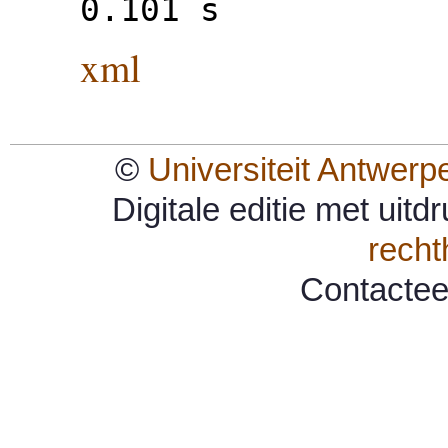
0.101 s
xml
©
Universiteit Antwerp
Digitale editie met uit
rech
Contacte