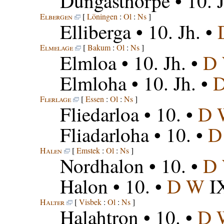
Dungasthorpe
• 10. 
Elbergen
[
Löningen
:
Ol
:
Ns
]
Elliberga
• 10. Jh. •
Elmelage
[
Bakum
:
Ol
:
Ns
]
Elmloa
• 10. Jh. •
D
Elmloha
• 10. Jh. •
Flerlage
[
Essen
:
Ol
:
Ns
]
Fliedarloa
• 10. •
D 
Fliadarloha
• 10. •
D
Halen
[
Emstek
:
Ol
:
Ns
]
Nordhalon
• 10. •
D
Halon
• 10. •
D W
IX
Halter
[
Visbek
:
Ol
:
Ns
]
Halahtron
• 10. •
D 