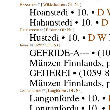
Hanstedt
[
Wildeshausen
:
Ol
:
Ns
]
Hoanstedi
• 10. •
D 
Hahanstedi
• 10. •
D
Hausstette
[
Bakum
:
Ol
:
Ns
]
Hustedi
• 10. •
D W
Jever
[
Jever
:
Ol
:
Ns
]
GEFRIDE-A---
• (1
Münzen Finnlands, p
GEHEREI
• (1059-8
Münzen Finnlands, p
Langförden
[
Langförden
:
Ol
:
Ns
]
Langonforde
• 10. •
Longanforda
• 10. •