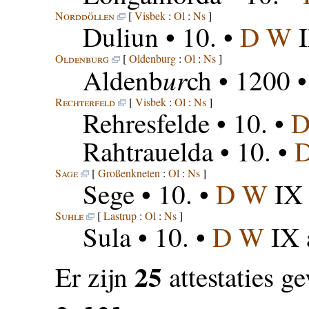
Norddöllen
[
Visbek
:
Ol
:
Ns
]
Duliun
• 10. •
D W
I
Oldenburg
[
Oldenburg
:
Ol
:
Ns
]
ur
Aldenb
ch
• 1200 
Rechterfeld
[
Visbek
:
Ol
:
Ns
]
Rehresfelde
• 10. •
D
Rahtrauelda
• 10. •
Sage
[
Großenkneten
:
Ol
:
Ns
]
Sege
• 10. •
D W
IX 
Suhle
[
Lastrup
:
Ol
:
Ns
]
Sula
• 10. •
D W
IX a
25
Er zijn
attestaties g