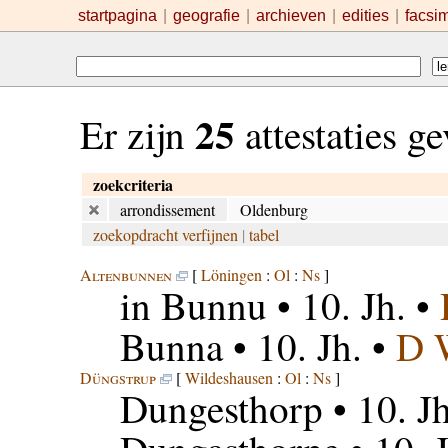
startpagina
|
geografie
|
archieven
|
edities
|
facsi
25
Er zijn
attestaties g
zoekcriteria
arrondissement
Oldenburg
zoekopdracht verfijnen
|
tabel
Altenbunnen
[
Löningen
:
Ol
:
Ns
]
in Bunnu
• 10. Jh. •
Bunna
• 10. Jh. •
D 
Düngstrup
[
Wildeshausen
:
Ol
:
Ns
]
Dungesthorp
• 10. J