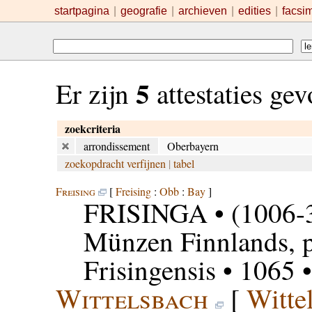
startpagina
|
geografie
|
archieven
|
edities
|
facsi
5
Er zijn
attestaties ge
zoekcriteria
arrondissement
Oberbayern
zoekopdracht verfijnen
|
tabel
Freising
[
Freising
:
Obb
:
Bay
]
FRISINGA
• (1006-
Münzen Finnlands, p
Frisingensis
• 1065 
Wittelsbach
[
Witte