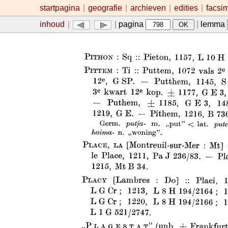
startpagina
|
geografie
|
archieven
|
edities
|
facsi
inhoud
|
|
pagina
|
lemma