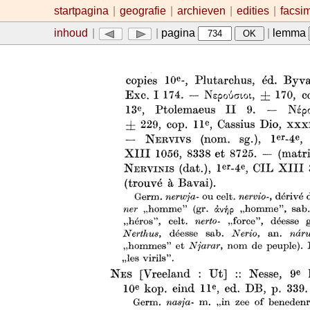
startpagina
|
geografie
|
archieven
|
edities
|
facsi
inhoud
|
|
pagina
|
lemma