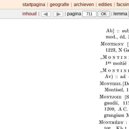
startpagina
|
geografie
|
archieven
|
edities
|
facsi
inhoud
|
|
pagina
|
lemma