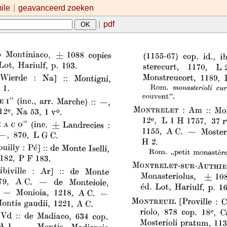
mile
|
geavanceerd zoeken
|
pdf