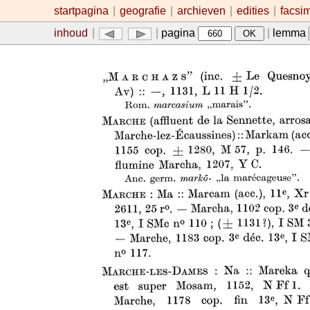
startpagina
|
geografie
|
archieven
|
edities
|
facsi
inhoud
|
|
pagina
|
lemma