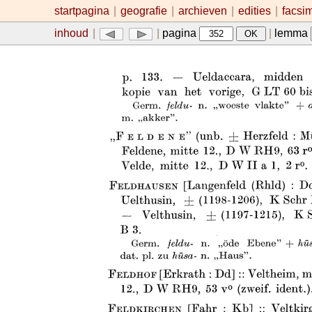
startpagina
|
geografie
|
archieven
|
edities
|
facsi
inhoud
|
|
pagina
|
lemma