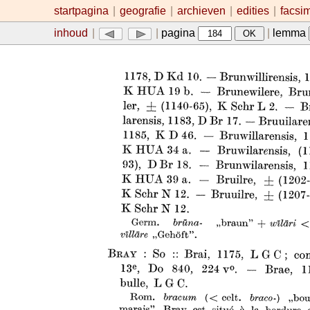
startpagina
|
geografie
|
archieven
|
edities
|
facsi
inhoud
|
|
pagina
|
lemma