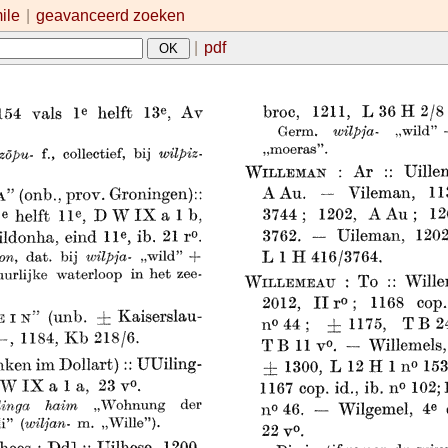
mile
|
geavanceerd zoeken
|
pdf