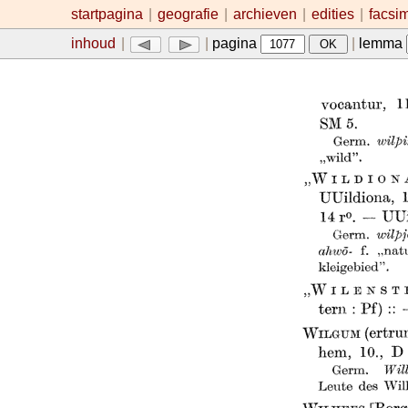
startpagina
|
geografie
|
archieven
|
edities
|
facsi
inhoud
|
|
pagina
|
lemma