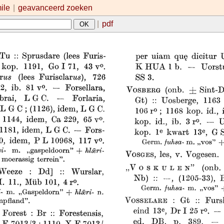
mile
|
geavanceerd zoeken
|
pdf