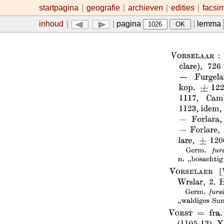
startpagina
|
geografie
|
archieven
|
edities
|
facsi
inhoud
|
|
pagina
|
lemma