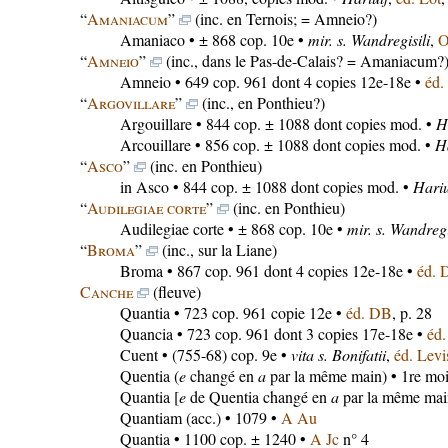
“
Amaniacum
”
(inc. en Ternois; = Amneio?)
Amaniaco
• ± 868 cop. 10e •
mir. s. Wandregisili
,
“
Amneio
”
(inc., dans le Pas-de-Calais? = Amaniacum?
Amneio
• 649 cop. 961 dont 4 copies 12e-18e •
éd.
“
Argovillare
”
(inc., en Ponthieu?)
Argouillare
• 844 cop. ± 1088 dont copies mod. •
H
Arcouillare
• 856 cop. ± 1088 dont copies mod. •
Ha
“
Asco
”
(inc. en Ponthieu)
in Asco
• 844 cop. ± 1088 dont copies mod. •
Hariu
“
Audilegiae corte
”
(inc. en Ponthieu)
Audilegiae corte
• ± 868 cop. 10e •
mir. s. Wandregi
“
Broma
”
(inc., sur la Liane)
Broma
• 867 cop. 961 dont 4 copies 12e-18e •
éd. 
Canche
(fleuve)
Quantia
• 723 cop. 961 copie 12e •
éd. DB
, p. 28
Quancia
• 723 cop. 961 dont 3 copies 17e-18e •
éd
Cuent
• (755-68) cop. 9e •
vita s. Bonifatii
,
éd. Levi
Quentia
(
e
changé en
a
par la même main) • 1re moi
Quantia
[
e
de Quentia changé en
a
par la même main
Quantiam
(acc.) • 1079 •
A Au
Quantia
• 1100 cop. ± 1240 •
A Jc
n° 4