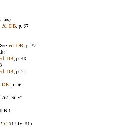
alais)
•
éd. DB
, p. 57
18e •
éd. DB
, p. 79
is)
éd. DB
, p. 48
8
éd. DB
, p. 54
. DB
, p. 56
O
764, 36 v°
II B 1
i
,
O
715 IV, 81 r°