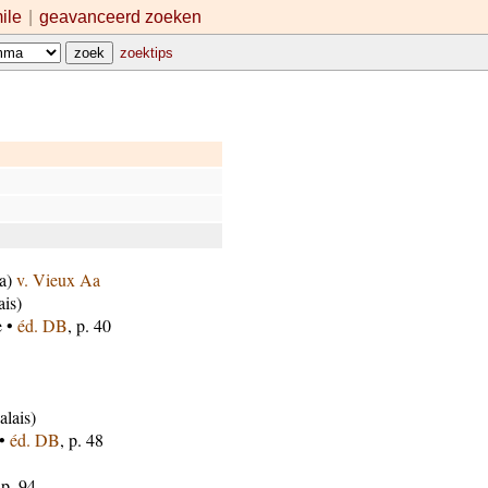
mile
|
geavanceerd zoeken
zoektips
na)
v. Vieux Aa
ais)
e •
éd. DB
, p. 40
alais)
 •
éd. DB
, p. 48
 p. 94