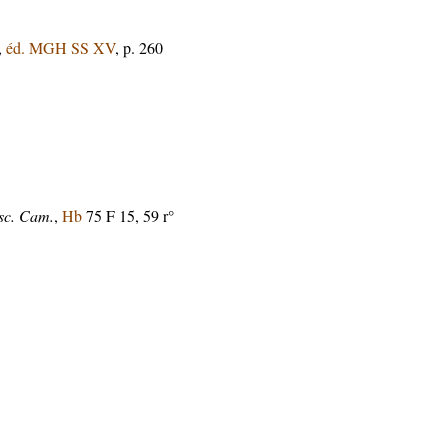
,
éd. MGH SS XV
, p. 260
sc. Cam.
,
Hb
75 F 15, 59 r°