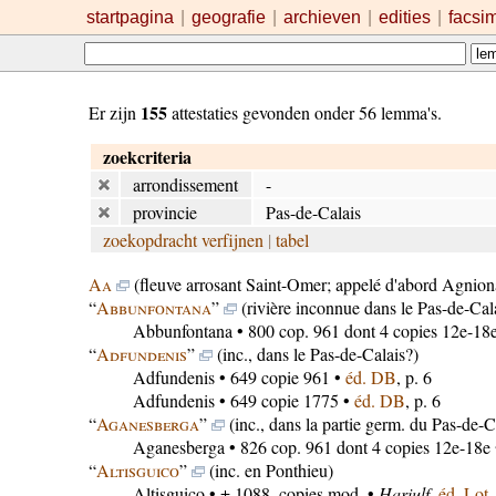
startpagina
|
geografie
|
archieven
|
edities
|
facsi
155
Er zijn
attestaties gevonden onder 56 lemma's.
zoekcriteria
arrondissement
-
provincie
Pas-de-Calais
zoekopdracht verfijnen
|
tabel
Aa
(fleuve arrosant Saint-Omer; appelé d'abord Agnio
“
Abbunfontana
”
(rivière inconnue dans le Pas-de-Cal
Abbunfontana
• 800 cop. 961 dont 4 copies 12e-18
“
Adfundenis
”
(inc., dans le Pas-de-Calais?)
Adfundenis
• 649 copie 961 •
éd. DB
, p. 6
Adfundenis
• 649 copie 1775 •
éd. DB
, p. 6
“
Aganesberga
”
(inc., dans la partie germ. du Pas-de-C
Aganesberga
• 826 cop. 961 dont 4 copies 12e-18e
“
Altisguico
”
(inc. en Ponthieu)
Altisguico
• ± 1088, copies mod. •
Hariulf
,
éd. Lot
,