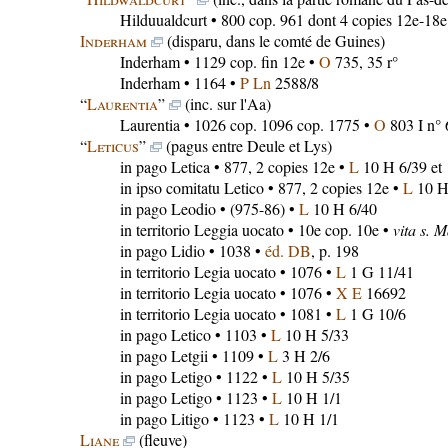
Hilduualdcurt
• 800 cop. 961 dont 4 copies 12e-18e
Inderham
(disparu, dans le comté de Guines)
Inderham
• 1129 cop. fin 12e •
O
735, 35 r°
Inderham
• 1164 •
P Ln
2588/8
“
Laurentia
”
(inc. sur l'Aa)
Laurentia
• 1026 cop. 1096 cop. 1775 •
O
803 I n° 
“
Leticus
”
(pagus entre Deule et Lys)
in pago Letica
• 877, 2 copies 12e •
L
10 H 6/39 et 
in ipso comitatu Letico
• 877, 2 copies 12e •
L
10 H 
in pago Leodio
• (975-86) •
L
10 H 6/40
in territorio Leggia uocato
• 10e cop. 10e •
vita s. 
in pago Lidio
• 1038 •
éd. DB
, p. 198
in territorio Legia uocato
• 1076 •
L
1 G 11/41
in territorio Legia uocato
• 1076 •
X E
16692
in territorio Legia uocato
• 1081 •
L
1 G 10/6
in pago Letico
• 1103 •
L
10 H 5/33
in pago Letgii
• 1109 •
L
3 H 2/6
in pago Letigo
• 1122 •
L
10 H 5/35
in pago Letigo
• 1123 •
L
10 H 1/1
in pago Litigo
• 1123 •
L
10 H 1/1
Liane
(fleuve)