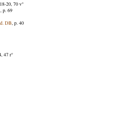
8-20, 70 v°
B
, p. 69
éd. DB
, p. 40
, 47 r°