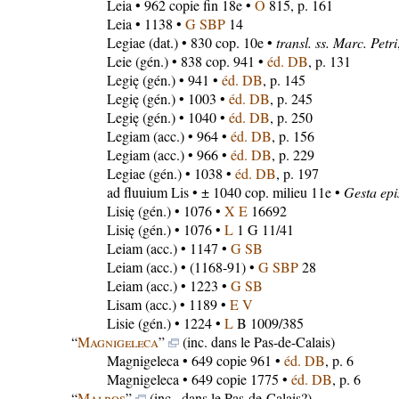
Leia
• 962 copie fin 18e •
O
815, p. 161
Leia
• 1138 •
G SBP
14
Legiae
(dat.) • 830 cop. 10e •
transl. ss. Marc. Petri
Leie
(gén.) • 838 cop. 941 •
éd. DB
, p. 131
Legię
(gén.) • 941 •
éd. DB
, p. 145
Legię
(gén.) • 1003 •
éd. DB
, p. 245
Legię
(gén.) • 1040 •
éd. DB
, p. 250
Legiam
(acc.) • 964 •
éd. DB
, p. 156
Legiam
(acc.) • 966 •
éd. DB
, p. 229
Legiae
(gén.) • 1038 •
éd. DB
, p. 197
ad fluuium Lis
• ± 1040 cop. milieu 11e •
Gesta epi
Lisię
(gén.) • 1076 •
X E
16692
Lisię
(gén.) • 1076 •
L
1 G 11/41
Leiam
(acc.) • 1147 •
G SB
Leiam
(acc.) • (1168-91) •
G SBP
28
Leiam
(acc.) • 1223 •
G SB
Lisam
(acc.) • 1189 •
E V
Lisie
(gén.) • 1224 •
L
B 1009/385
“
Magnigeleca
”
(inc. dans le Pas-de-Calais)
Magnigeleca
• 649 copie 961 •
éd. DB
, p. 6
Magnigeleca
• 649 copie 1775 •
éd. DB
, p. 6
“
Malros
”
(inc., dans le Pas-de-Calais?)