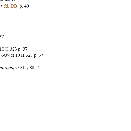
 •
éd. DB
, p. 40
67
10 H 323 p. 37
6/39 et 10 H 323 p. 37
Mauronti
,
O
311, 88 r°