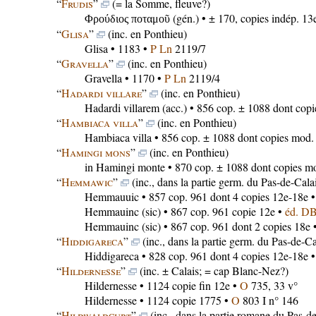
“
Frudis
”
(= la Somme, fleuve?)
(gén.) • ± 170, copies indép. 13
Φρούδιος ποταμοῦ
“
Glisa
”
(inc. en Ponthieu)
Glisa
• 1183 •
P Ln
2119/7
“
Gravella
”
(inc. en Ponthieu)
Gravella
• 1170 •
P Ln
2119/4
“
Hadardi villare
”
(inc. en Ponthieu)
Hadardi villarem
(acc.) • 856 cop. ± 1088 dont cop
“
Hambiaca villa
”
(inc. en Ponthieu)
Hambiaca villa
• 856 cop. ± 1088 dont copies mod.
“
Hamingi mons
”
(inc. en Ponthieu)
in Hamingi monte
• 870 cop. ± 1088 dont copies m
“
Hemmawic
”
(inc., dans la partie germ. du Pas-de-Cala
Hemmauuic
• 857 cop. 961 dont 4 copies 12e-18e 
Hemmauinc
(sic) • 867 cop. 961 copie 12e •
éd. D
Hemmauinc
(sic) • 867 cop. 961 dont 2 copies 18e 
“
Hiddigareca
”
(inc., dans la partie germ. du Pas-de-Ca
Hiddigareca
• 828 cop. 961 dont 4 copies 12e-18e 
“
Hildernesse
”
(inc. ± Calais; = cap Blanc-Nez?)
Hildernesse
• 1124 copie fin 12e •
O
735, 33 v°
Hildernesse
• 1124 copie 1775 •
O
803 I n° 146
“
Hildwaldcurt
”
(inc., dans la partie romane du Pas-de