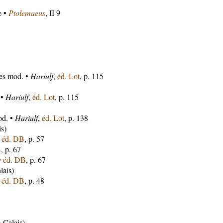
e •
Ptolemaeus
, II 9
ies mod. •
Hariulf
,
éd. Lot
, p. 115
 •
Hariulf
,
éd. Lot
, p. 115
od. •
Hariulf
,
éd. Lot
, p. 138
is)
•
éd. DB
, p. 57
B
, p. 67
•
éd. DB
, p. 67
lais)
•
éd. DB
, p. 48
-Calais)