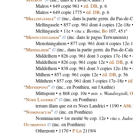
Malros
• 649 copie 961 •
éd. DB
, p. 6
Malros
• 649 copie 1775 •
éd. DB
, p. 6
“
Mellingasele
”
(inc., dans la partie germ. du Pas-de-C
Mellingasele
• 857 cop. 961 dont 4 copies 12e-18e 
Mellingasele
• 11e •
vita s. Bertini
,
Bo
107, 45 r°
“
Menolvingahem
”
(inc. dans le pagus Terwanensis)
Menoluingahem
• 877 cop. 961 dont 4 copies 12e-
“
Middelhem
”
(inc., dans la partie germ. du Pas-de-Cala
Middelhem
• 826 cop. 961 dont 3 copies 17e-18e •
Muldelhem
• 826 cop. 961 copie 12e •
éd. DB
, p. 4
Middelhem
• 838 cop. 961 dont 3 copies 12e-18e •
Milhem
• 857 cop. 961 copie 12e •
éd. DB
, p. 56
Milnhem
• 857 cop. 961 dont 3 copies 17e-18e •
éd
“
Mittispont
”
(inc., en Ponthieu, sur l'Authie)
Mittispont
• ± 868 cop. 10e •
mir. s. Wandregisili
,
“
Noes Landrici
”
(inc. en Ponthieu)
terram illam que est es Noes Landrici
• 1190 •
Abh
“
Nominiacum
”
(inc. en Ponthieu)
Nominiacum
• 1re moitié 9e cop. 12e •
vita s. Judoc
Outrepont
(inc. en Ponthieu)
Othrepont
• 1170 •
P Ln
2119/4