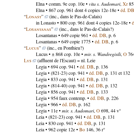
Elna
• comm. 9e cop. 10e •
vita s. Audomari
,
Xr
851
Elna
• 867 cop. 961 dont 4 copies 12e-18e •
éd. D
“
Lonast
”
(inc., dans le Pas-de-Calais)
in Lonasto
• 800 cop. 961 dont 4 copies 12e-18e •
“
Losantanas
”
(inc., dans le Pas-de-Calais?)
Losantanas
• 649 copie 961 •
éd. DB
, p. 6
Losantanas
• 649 copie 1775 •
éd. DB
, p. 6
“
Lucus
”
(inc., en Ponthieu?)
Lucus
• ± 868 cop. 10e •
mir. s. Wandregisili
,
O
764
Lys
(affluent de l'Escaut) = nl. Leie
Legia
• 694 cop. 941 •
éd. DB
, p. 136
Legia
• (821-23) cop. 941 •
éd. DB
, p. 131 et 132
Legia
• 833 cop. 941 •
éd. DB
, p. 131
Legia
• (814-40) cop. 941 •
éd. DB
, p. 132
Legia
• 856 cop. 941 •
éd. DB
, p. 133
Legia
• 954 faux contemp. •
éd. DB
, p. 226
Legia
• 966 •
éd. DB
, p. 162
Legia
• 11e •
mir. s. Audomari
,
O
698, 44 v°
Leia
• (821-23) cop. 941 •
éd. DB
, p. 131
Leia
• 830 cop. 941 •
éd. DB
, p. 131
Leia
• 962 copie 12e •
Bo
146, 36 r°