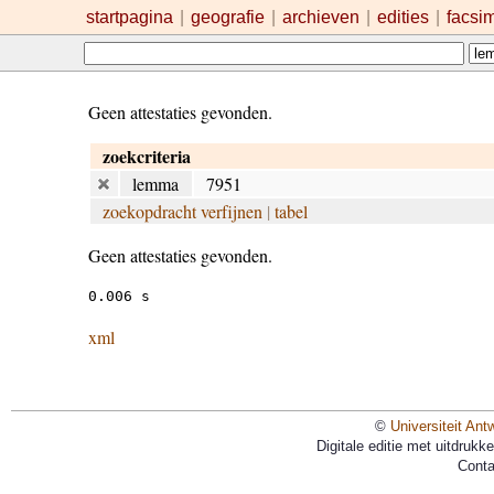
startpagina
|
geografie
|
archieven
|
edities
|
facsi
Geen attestaties gevonden.
zoekcriteria
lemma
7951
zoekopdracht verfijnen
|
tabel
Geen attestaties gevonden.
0.006 s
xml
©
Universiteit Ant
Digitale editie met uitdruk
Conta