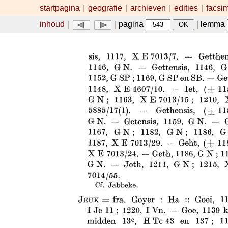
startpagina
|
geografie
|
archieven
|
edities
|
facsi
inhoud
|
|
pagina
|
lemma