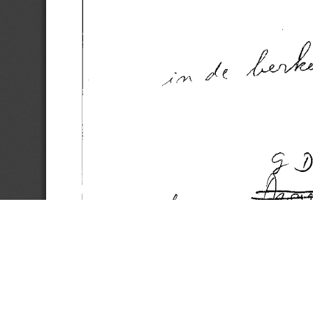
(C) 2017 CTB - KANTL | Koninklijke Academie voor Nederlandse Taal en Letteren
gstraat 18 | b-9000 Gent | Belgium | E
ctb@kantl.be
| T +32 (0)9 265 93 50 | F +32 (0)9 265 93 
Op dit werk is een
Creative Commons 'Naamsvermelding-Gelijk delen' Licentie
van toepassing.
Contact:
ctb@kantl.be
.